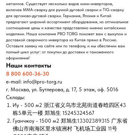
металлов. Существует несколько видов мини-инверторов,
включая MMA-сварку для ручной дуговой сварки и TIG-сварку
для аргоново-дуговой сварки. Германия, Япония и Китай
предлагают широкий ассортимент оборудования, но оптимальное
соотношение цены и качества представлено именно китайскими
моделями. Наша компания PRO TORG поможет вам с выкупом и
доставкой сварочного инвертора из Китая прямо в Россию.
Оставьте заявку на сайте или по телефону, и мы обеспечим вам
полный цикл услуг: от покупки до доставки и таможенного
оформления!
Наши контакты
8 800 600-36-30
e-mail: info@pro-torg.ru
г. Москва, ул. Бутлерова, д. 17, 5 этаж, оф. 5016
Склады:
Иу - 500 м2 浙江省义乌市北苑街道春晗四区43
栋5单元一楼 郑旭生 15245324567
Гуанчжоу - 1500 м2 郑旭生13302389315 广东省
佛山市南海区里水镇洲村 飞机场工业园 11号