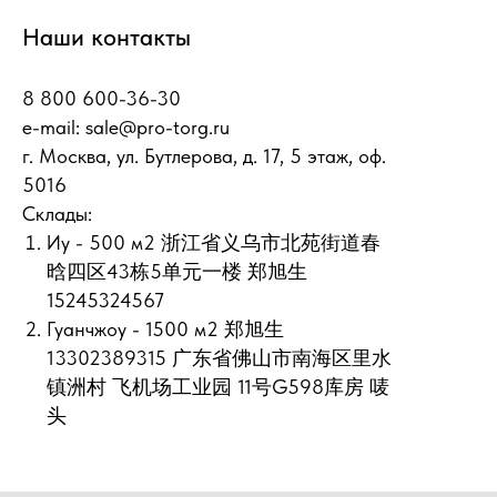
Наши контакты
8 800 600-36-30
e-mail:
sale@pro-torg.ru
г. Москва, ул. Бутлерова, д. 17, 5 этаж, оф.
5016
Склады:
Иу - 500 м2 浙江省义乌市北苑街道春
晗四区43栋5单元一楼 郑旭生
15245324567
Гуанчжоу - 1500 м2 郑旭生
13302389315 广东省佛山市南海区里水
镇洲村 飞机场工业园 11号G598库房 唛
头