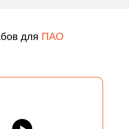
абов для
ПАО