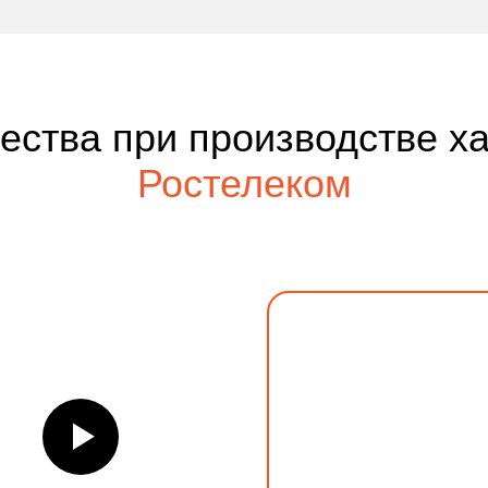
чества при производстве х
Ростелеком