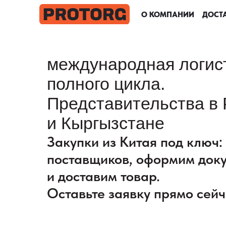
О КОМПАНИИ
О КОМПАНИИ
О КОМПАНИИ
О КОМПАНИИ
ДОСТА
ДОСТА
ДОСТА
ДОСТА
международная логис
полного цикла.
Представительства в 
и Кыргызстане
Закупки из Китая под ключ
поставщиков, оформим док
и доставим товар.
Оставьте заявку прямо сейч