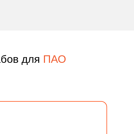
абов для
ПАО