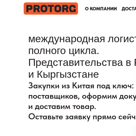
О КОМПАНИИ
О КОМПАНИИ
О КОМПАНИИ
О КОМПАНИИ
ДОСТА
ДОСТА
ДОСТА
ДОСТА
международная логис
полного цикла.
Представительства в 
и Кыргызстане
Закупки из Китая под ключ
поставщиков, оформим док
и доставим товар.
Оставьте заявку прямо сейч