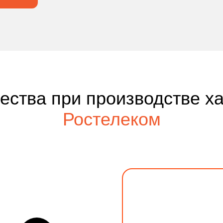
чества при производстве х
Ростелеком