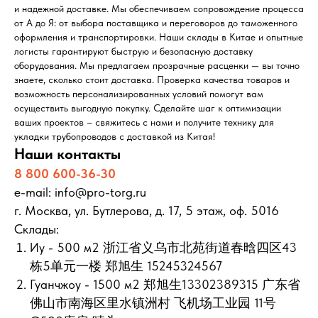
и надежной доставке. Мы обеспечиваем сопровождение процесса
от А до Я: от выбора поставщика и переговоров до таможенного
оформления и транспортировки. Наши склады в Китае и опытные
логисты гарантируют быструю и безопасную доставку
оборудования. Мы предлагаем прозрачные расценки — вы точно
знаете, сколько стоит доставка. Проверка качества товаров и
возможность персонализированных условий помогут вам
осуществить выгодную покупку. Сделайте шаг к оптимизации
ваших проектов – свяжитесь с нами и получите технику для
укладки трубопроводов с доставкой из Китая!
Наши контакты
8 800 600-36-30
e-mail: info@pro-torg.ru
г. Москва, ул. Бутлерова, д. 17, 5 этаж, оф. 5016
Склады:
Иу - 500 м2 浙江省义乌市北苑街道春晗四区43
栋5单元一楼 郑旭生 15245324567
Гуанчжоу - 1500 м2 郑旭生13302389315 广东省
佛山市南海区里水镇洲村 飞机场工业园 11号