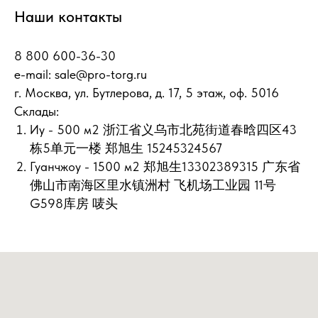
Наши контакты
8 800 600-36-30
e-mail:
sale@pro-torg.ru
г. Москва, ул. Бутлерова, д. 17, 5 этаж, оф. 5016
Склады:
Иу - 500 м2 浙江省义乌市北苑街道春晗四区43
栋5单元一楼 郑旭生 15245324567
Гуанчжоу - 1500 м2 郑旭生13302389315 广东省
佛山市南海区里水镇洲村 飞机场工业园 11号
G598库房 唛头