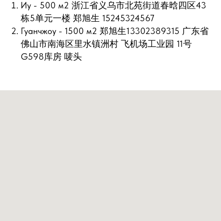
Иу - 500 м2 浙江省义乌市北苑街道春晗四区43
栋5单元一楼 郑旭生 15245324567
Гуанчжоу - 1500 м2 郑旭生13302389315 广东省
佛山市南海区里水镇洲村 飞机场工业园 11号
G598库房 唛头