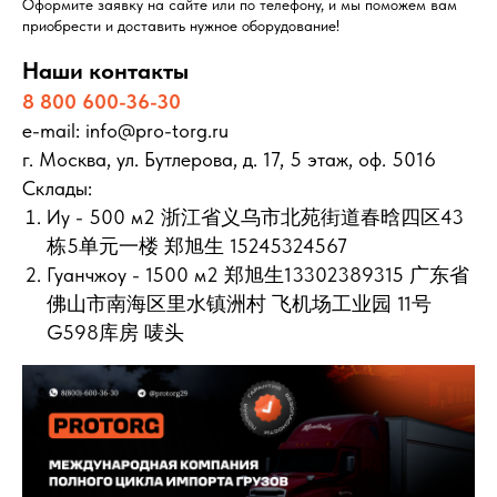
Оформите заявку на сайте или по телефону, и мы поможем вам
приобрести и доставить нужное оборудование!
Наши контакты
8 800 600-36-30
e-mail: info@pro-torg.ru
г. Москва, ул. Бутлерова, д. 17, 5 этаж, оф. 5016
Склады:
Иу - 500 м2 浙江省义乌市北苑街道春晗四区43
栋5单元一楼 郑旭生 15245324567
Гуанчжоу - 1500 м2 郑旭生13302389315 广东省
佛山市南海区里水镇洲村 飞机场工业园 11号
G598库房 唛头