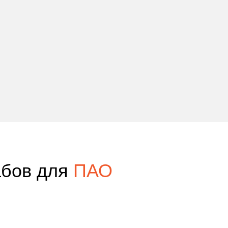
абов для
ПАО