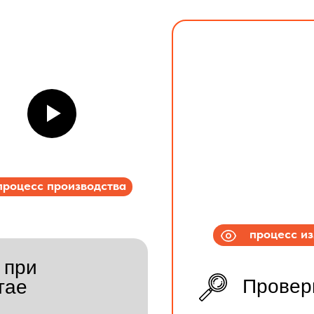
процесс производства
процесс и
 при
Провер
тае