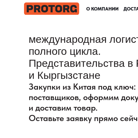
О КОМПАНИИ
О КОМПАНИИ
О КОМПАНИИ
О КОМПАНИИ
ДОСТА
ДОСТА
ДОСТА
ДОСТА
международная логис
полного цикла.
Представительства в 
и Кыргызстане
Закупки из Китая под ключ
поставщиков, оформим док
и доставим товар.
Оставьте заявку прямо сейч