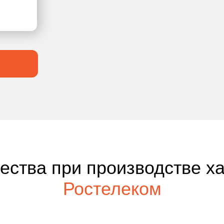
чества при производстве х
Ростелеком