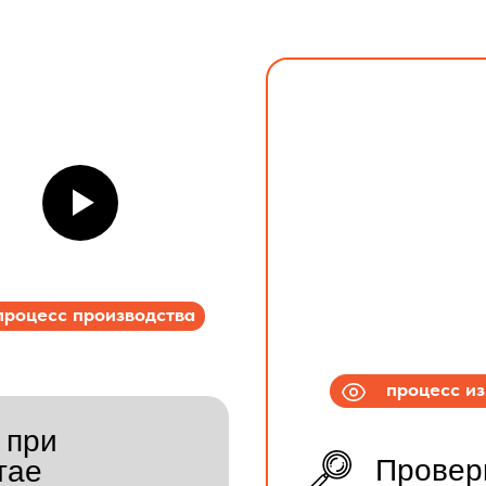
процесс производства
процесс и
 при
Провер
тае