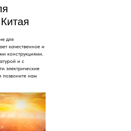
ля
 Китая
ие для
ает качественное и
ми конструкциями.
атурой и с
ти электрические
и позвоните нам