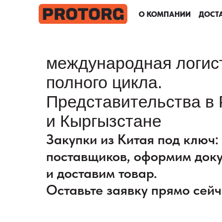
О КОМПАНИИ
О КОМПАНИИ
О КОМПАНИИ
О КОМПАНИИ
ДОСТА
ДОСТА
ДОСТА
ДОСТА
международная логис
полного цикла.
Представительства в 
и Кыргызстане
Закупки из Китая под ключ
поставщиков, оформим док
и доставим товар.
Оставьте заявку прямо сейч