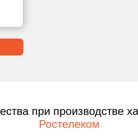
чества при производстве х
Ростелеком