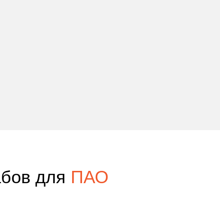
абов для
ПАО