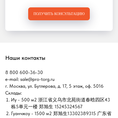
ПОЛУЧИТЬ КОНСУЛЬТАЦИЮ
Наши контакты
8 800 600-36-30
e-mail:
sale@pro-torg.ru
г. Москва, ул. Бутлерова, д. 17, 5 этаж, оф. 5016
Склады:
Иу - 500 м2 浙江省义乌市北苑街道春晗四区43
栋5单元一楼 郑旭生 15245324567
Гуанчжоу - 1500 м2 郑旭生13302389315 广东省