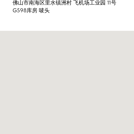
佛山市南海区里水镇洲村 飞机场工业园 11号
G598库房 唛头