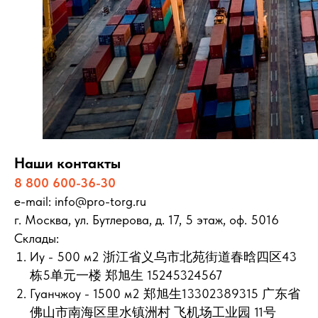
Наши контакты
8 800 600-36-30
e-mail: info@pro-torg.ru
г. Москва, ул. Бутлерова, д. 17, 5 этаж, оф. 5016
Склады:
Иу - 500 м2 浙江省义乌市北苑街道春晗四区43
栋5单元一楼 郑旭生 15245324567
Гуанчжоу - 1500 м2 郑旭生13302389315 广东省
佛山市南海区里水镇洲村 飞机场工业园 11号