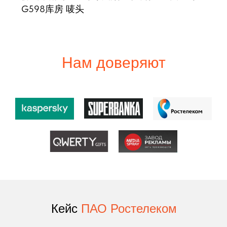
G598库房 唛头
Нам доверяют
Кейс
ПАО Ростелеком