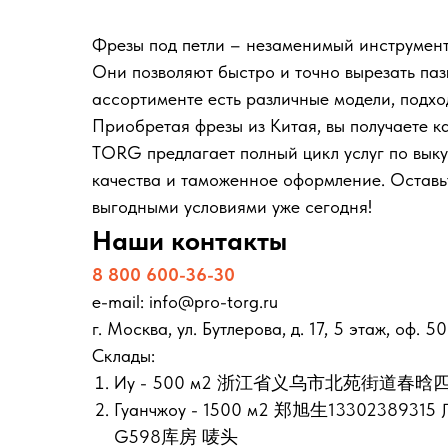
Фрезы под петли – незаменимый инструмент 
Они позволяют быстро и точно вырезать пазы
ассортименте есть различные модели, подх
Приобретая фрезы из Китая, вы получаете 
TORG предлагает полный цикл услуг по выку
качества и таможенное оформление. Оставьт
выгодными условиями уже сегодня!
Наши контакты
8 800 600-36-30
e-mail: info@pro-torg.ru
г. Москва, ул. Бутлерова, д. 17, 5 этаж, оф. 5
Склады:
Иу - 500 м2 浙江省义乌市北苑街道春晗四
Гуанчжоу - 1500 м2 郑旭生13302
G598库房 唛头