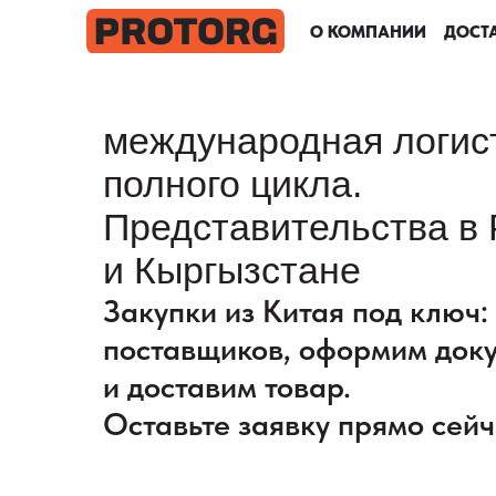
О КОМПАНИИ
О КОМПАНИИ
О КОМПАНИИ
О КОМПАНИИ
ДОСТА
ДОСТА
ДОСТА
ДОСТА
международная логис
полного цикла.
Представительства в 
и Кыргызстане
Закупки из Китая под ключ
поставщиков, оформим док
и доставим товар.
Оставьте заявку прямо сейч