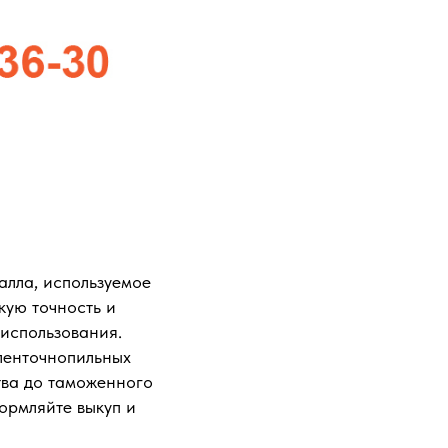
лла, используемое
кую точность и
 использования.
ленточнопильных
тва до таможенного
ормляйте выкуп и