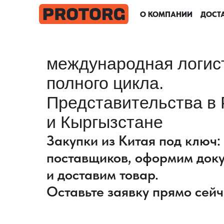
О КОМПАНИИ
О КОМПАНИИ
О КОМПАНИИ
О КОМПАНИИ
ДОСТА
ДОСТА
ДОСТА
ДОСТА
международная логис
полного цикла.
Представительства в 
и Кыргызстане
Закупки из Китая под ключ
поставщиков, оформим док
и доставим товар.
Оставьте заявку прямо сейч