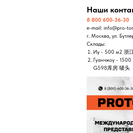
Наши конта
8 800 600-36-30
e-mail: info@pro-tor
г. Москва, ул. Бутле
Склады:
Иу - 500 м
Гуанчжоу -
G598库房 唛头