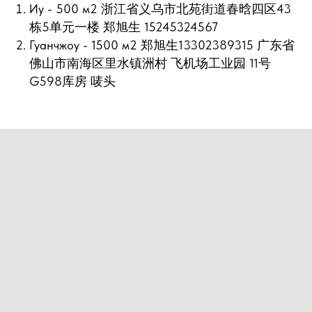
Иу - 500 м2 浙江省义乌市北苑街道春晗四区43
栋5单元一楼 郑旭生 15245324567
Гуанчжоу - 1500 м2 郑旭生13302389315 广东省
佛山市南海区里水镇洲村 飞机场工业园 11号
G598库房 唛头