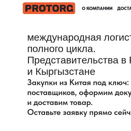
О КОМПАНИИ
О КОМПАНИИ
О КОМПАНИИ
О КОМПАНИИ
ДОСТА
ДОСТА
ДОСТА
ДОСТА
международная логис
полного цикла.
Представительства в 
и Кыргызстане
Закупки из Китая под ключ
поставщиков, оформим док
и доставим товар.
Оставьте заявку прямо сейч