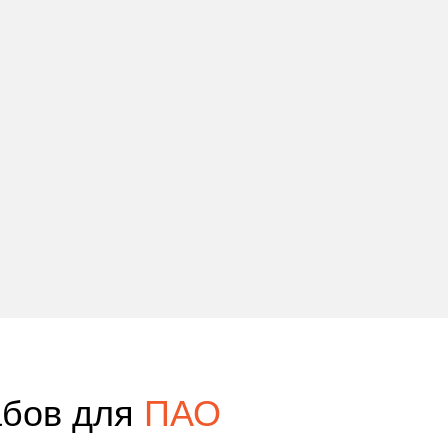
абов для
ПАО