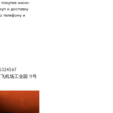
 покупке мини-
уп и доставку
о телефону и
324567
村 飞机场工业园 11号