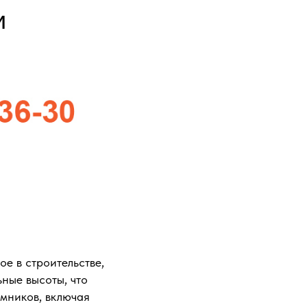
и
е в строительстве,
ьные высоты, что
емников, включая