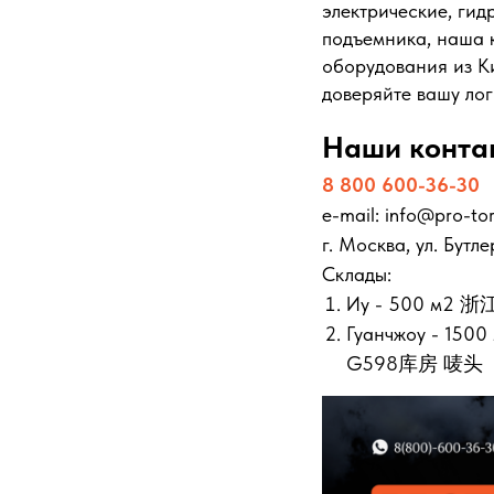
электрические, гид
подъемника, наша 
оборудования из Ки
доверяйте вашу ло
Наши конта
8 800 600-36-30
e-mail: info@pro-tor
г. Москва, ул. Бутле
Склады:
Иу - 500 м
Гуанчжоу -
G598库房 唛头