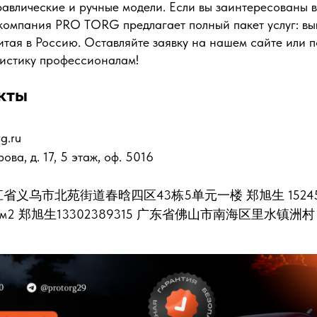
равлические и ручные модели. Если вы заинтересованы в
компания PRO TORG предлагает полный пакет услуг: вык
тая в Россию. Оставляйте заявку на нашем сайте или п
гистику профессионалам!
кты
g.ru
рова, д. 17, 5 этаж, оф. 5016
2 浙江省义乌市北苑街道春晗四区43栋5单元一楼 郑旭生 15245
 1500 м2 郑旭生13302389315 广东省佛山市南海区里水镇洲