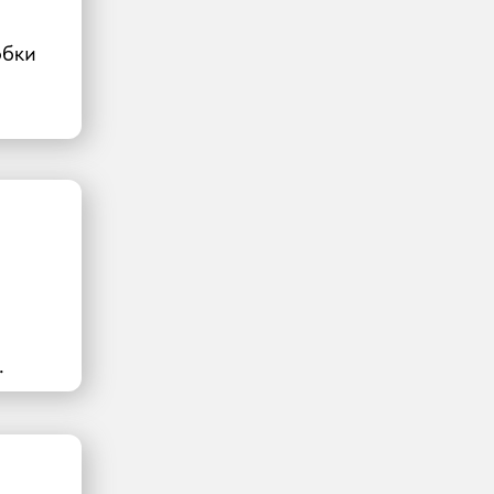
обки
.