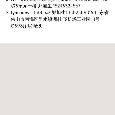
栋5单元一楼 郑旭生 15245324567
Гуанчжоу - 1500 м2 郑旭生13302389315 广东省
佛山市南海区里水镇洲村 飞机场工业园 11号
G598库房 唛头