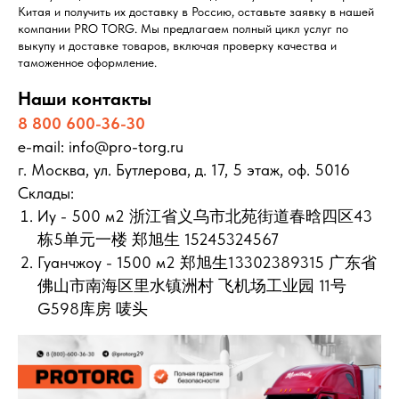
Китая и получить их доставку в Россию, оставьте заявку в нашей
компании PRO TORG. Мы предлагаем полный цикл услуг по
выкупу и доставке товаров, включая проверку качества и
таможенное оформление.
Наши контакты
8 800 600-36-30
e-mail: info@pro-torg.ru
г. Москва, ул. Бутлерова, д. 17, 5 этаж, оф. 5016
Склады:
Иу - 500 м2 浙江省义乌市北苑街道春晗四区43
栋5单元一楼 郑旭生 15245324567
Гуанчжоу - 1500 м2 郑旭生13302389315 广东省
佛山市南海区里水镇洲村 飞机场工业园 11号
G598库房 唛头