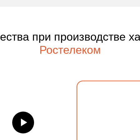
чества при производстве х
Ростелеком