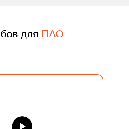
абов для
ПАО