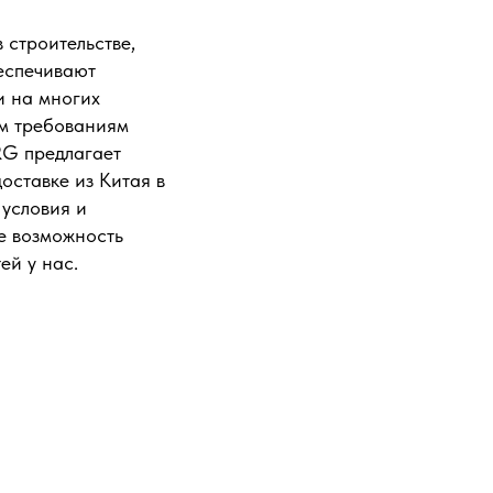
 строительстве,
еспечивают
и на многих
им требованиям
RG предлагает
оставке из Китая в
 условия и
те возможность
ей у нас.