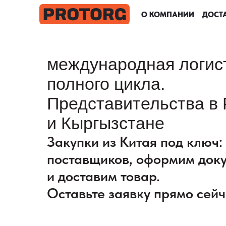
О КОМПАНИИ
О КОМПАНИИ
О КОМПАНИИ
О КОМПАНИИ
ДОСТА
ДОСТА
ДОСТА
ДОСТА
международная логис
полного цикла.
Представительства в 
и Кыргызстане
Закупки из Китая под ключ
поставщиков, оформим док
и доставим товар.
Оставьте заявку прямо сейч