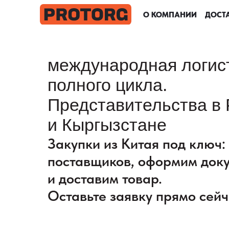
О КОМПАНИИ
О КОМПАНИИ
О КОМПАНИИ
О КОМПАНИИ
ДОСТА
ДОСТА
ДОСТА
ДОСТА
международная логис
полного цикла.
Представительства в 
и Кыргызстане
Закупки из Китая под ключ
поставщиков, оформим док
и доставим товар.
Оставьте заявку прямо сейч