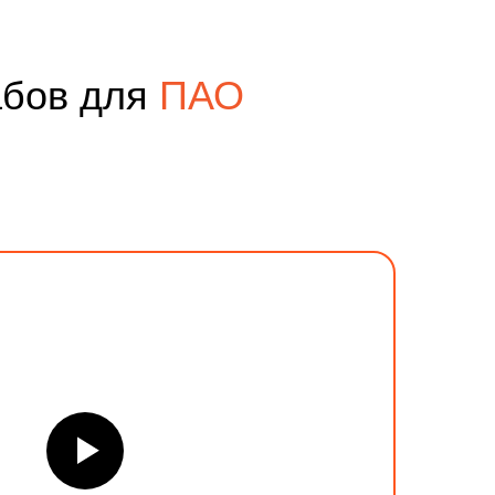
абов для
ПАО