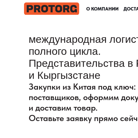
О КОМПАНИИ
О КОМПАНИИ
О КОМПАНИИ
О КОМПАНИИ
ДОСТА
ДОСТА
ДОСТА
ДОСТА
международная логис
полного цикла.
Представительства в 
и Кыргызстане
Закупки из Китая под ключ
поставщиков, оформим док
и доставим товар.
Оставьте заявку прямо сейч