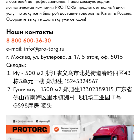
любителей до профессионалов. Наша международная
логистическая компания PRO TORG предлагает полный цикл
услуг по закупке и быстрой доставке товаров из Китая в Россию.
Оформите выкуп и доставку уже сегодня!
Наши контакты
8 800 600-36-30
e-mail: info@pro-torg.ru
г. Москва, ул. Бутлерова, д. 17, 5 этаж, оф. 5016
Склады:
Иу - 500 м2 浙江省义乌市北苑街道春晗四区43
栋5单元一楼 郑旭生 15245324567
Гуанчжоу - 1500 м2 郑旭生13302389315 广东省
佛山市南海区里水镇洲村 飞机场工业园 11号
G598库房 唛头