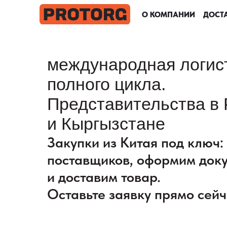
О КОМПАНИИ
О КОМПАНИИ
О КОМПАНИИ
О КОМПАНИИ
ДОСТА
ДОСТА
ДОСТА
ДОСТА
международная логис
полного цикла.
Представительства в 
и Кыргызстане
Закупки из Китая под ключ
поставщиков, оформим док
и доставим товар.
Оставьте заявку прямо сейч