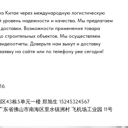
з Китая через международную логистическую
уровень надежности и качества. Мы предлагаем
о доставки. Возможности применения товара
о строительных объектов. Мы осуществляем
видеоотчеты. Доверьте нам выкуп и доставку
аявку на сайте или по телефону уже сегодня!
016
区43栋5单元一楼 郑旭生 15245324567
389315 广东省佛山市南海区里水镇洲村 飞机场工业园 11号