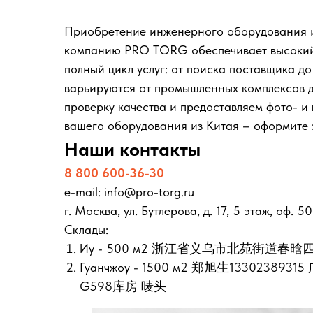
Приобретение инженерного оборудования и
компанию PRO TORG обеспечивает высокий 
полный цикл услуг: от поиска поставщика д
варьируются от промышленных комплексов д
проверку качества и предоставляем фото- и 
вашего оборудования из Китая – оформите з
Наши контакты
8 800 600-36-30
e-mail: info@pro-torg.ru
г. Москва, ул. Бутлерова, д. 17, 5 этаж, оф. 5
Склады:
Иу - 500 м2 浙江省义乌市北苑街道春晗四
Гуанчжоу - 1500 м2 郑旭生13302
G598库房 唛头