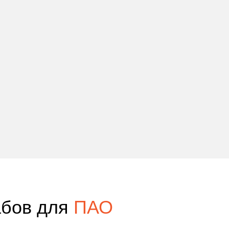
абов для
ПАО