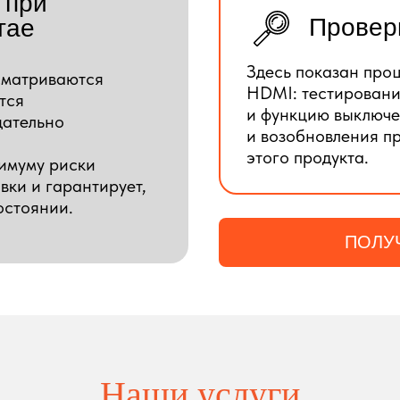
 при
Провер
тае
Здесь показан про
сматриваются
HDMI: тестировани
тся
и функцию выключе
щательно
и возобновления п
этого продукта.
нимуму риски
вки и гарантирует,
остоянии.
ПОЛУ
Наши услуги