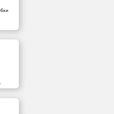
обки
.