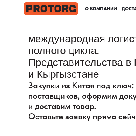
О КОМПАНИИ
О КОМПАНИИ
О КОМПАНИИ
О КОМПАНИИ
ДОСТА
ДОСТА
ДОСТА
ДОСТА
международная логис
полного цикла.
Представительства в 
и Кыргызстане
Закупки из Китая под ключ
поставщиков, оформим док
и доставим товар.
Оставьте заявку прямо сейч