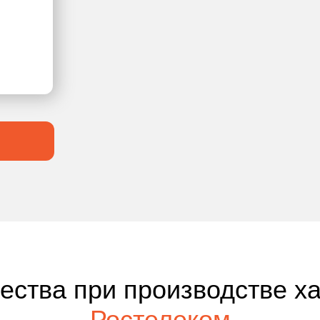
чества при производстве х
Ростелеком