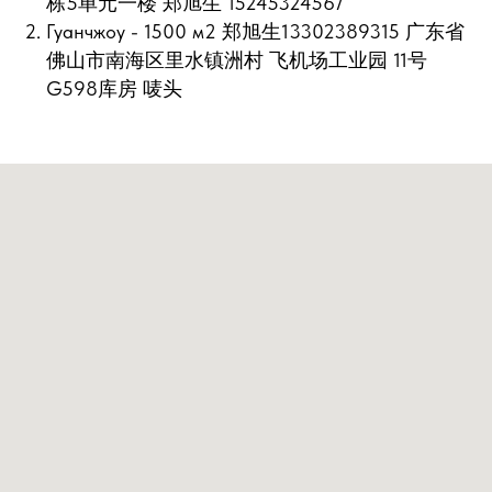
栋5单元一楼 郑旭生 15245324567
Гуанчжоу - 1500 м2 郑旭生13302389315 广东省
佛山市南海区里水镇洲村 飞机场工业园 11号
G598库房 唛头