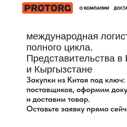
О КОМПАНИИ
О КОМПАНИИ
О КОМПАНИИ
О КОМПАНИИ
ДОСТА
ДОСТА
ДОСТА
ДОСТА
международная логис
полного цикла.
Представительства в 
и Кыргызстане
Закупки из Китая под ключ
поставщиков, оформим док
и доставим товар.
Оставьте заявку прямо сейч