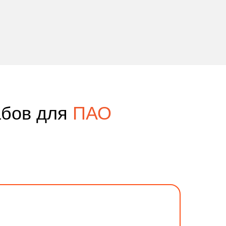
абов для
ПАО