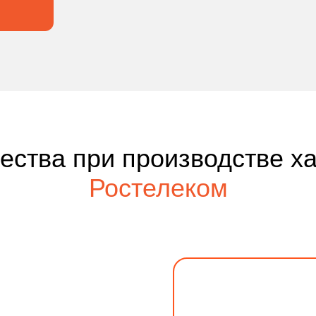
чества при производстве х
Ростелеком