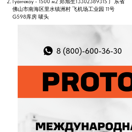
Гуанчжоу - 1500 м2 郑旭生13302389315 广东省
佛山市南海区里水镇洲村 飞机场工业园 11号
G598库房 唛头