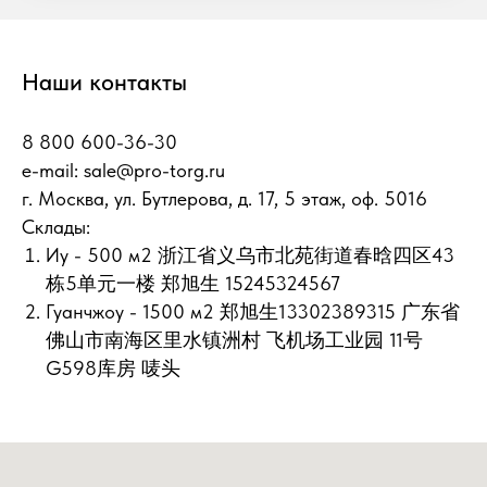
Наши контакты
8 800 600-36-30
e-mail:
sale@pro-torg.ru
г. Москва, ул. Бутлерова, д. 17, 5 этаж, оф. 5016
Склады:
Иу - 500 м2 浙江省义乌市北苑街道春晗四区43
栋5单元一楼 郑旭生 15245324567
Гуанчжоу - 1500 м2 郑旭生13302389315 广东省
佛山市南海区里水镇洲村 飞机场工业园 11号
G598库房 唛头