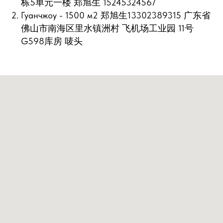
栋5单元一楼 郑旭生 15245324567
Гуанчжоу - 1500 м2 郑旭生13302389315 广东省
佛山市南海区里水镇洲村 飞机场工业园 11号
G598库房 唛头