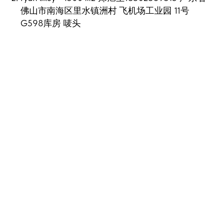
佛山市南海区里水镇洲村 飞机场工业园 11号
G598库房 唛头