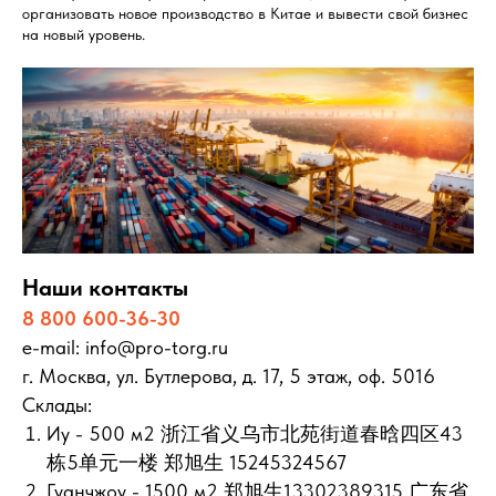
организовать новое производство в Китае и вывести свой бизнес
на новый уровень.
Наши контакты
8 800 600-36-30
e-mail: info@pro-torg.ru
г. Москва, ул. Бутлерова, д. 17, 5 этаж, оф. 5016
Склады:
Иу - 500 м2 浙江省义乌市北苑街道春晗四区43
栋5单元一楼 郑旭生 15245324567
Гуанчжоу - 1500 м2 郑旭生13302389315 广东省