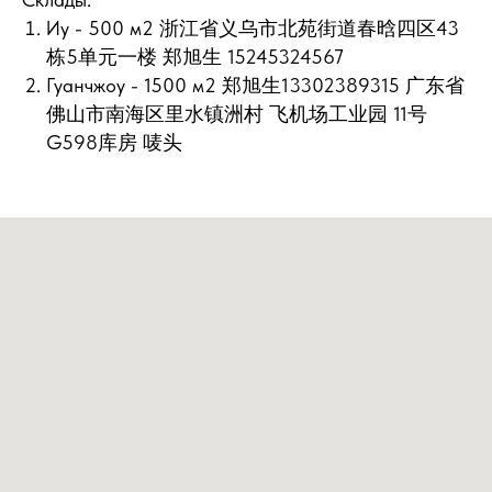
Иу - 500 м2 浙江省义乌市北苑街道春晗四区43
栋5单元一楼 郑旭生 15245324567
Гуанчжоу - 1500 м2 郑旭生13302389315 广东省
佛山市南海区里水镇洲村 飞机场工业园 11号
G598库房 唛头