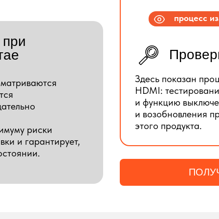
процесс и
 при
Провер
тае
Здесь показан про
сматриваются
HDMI: тестировани
тся
и функцию выключе
щательно
и возобновления п
этого продукта.
нимуму риски
вки и гарантирует,
остоянии.
ПОЛУ