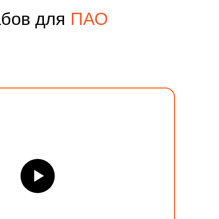
абов для
ПАО