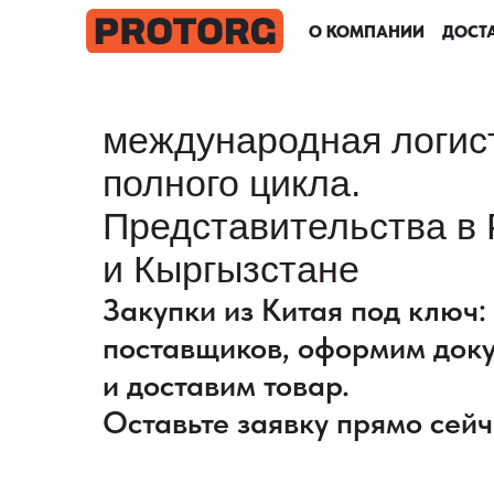
О КОМПАНИИ
О КОМПАНИИ
О КОМПАНИИ
О КОМПАНИИ
ДОСТА
ДОСТА
ДОСТА
ДОСТА
международная логис
полного цикла.
Представительства в 
и Кыргызстане
Закупки из Китая под ключ
поставщиков, оформим док
и доставим товар.
Оставьте заявку прямо сейч