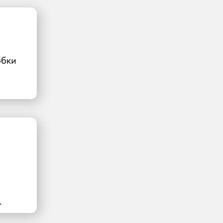
обки
.