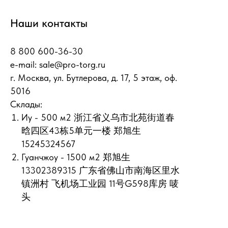
Наши контакты
8 800 600-36-30
e-mail:
sale@pro-torg.ru
г. Москва, ул. Бутлерова, д. 17, 5 этаж, оф.
5016
Склады:
Иу - 500 м2 浙江省义乌市北苑街道春
晗四区43栋5单元一楼 郑旭生
15245324567
Гуанчжоу - 1500 м2 郑旭生
13302389315 广东省佛山市南海区里水
镇洲村 飞机场工业园 11号G598库房 唛
头