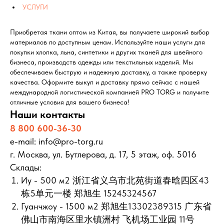
УСЛУГИ
Приобретая ткани оптом из Китая, вы получаете широкий выбор
материалов по доступным ценам. Используйте наши услуги для
покупки хлопка, льна, синтетики и других тканей для швейного
бизнеса, производств одежды или текстильных изделий. Мы
обеспечиваем быструю и надежную доставку, а также проверку
качества. Оформите выкуп и доставку прямо сейчас с нашей
международной логистической компанией PRO TORG и получите
отличные условия для вашего бизнеса!
Наши контакты
8 800 600-36-30
e-mail: info@pro-torg.ru
г. Москва, ул. Бутлерова, д. 17, 5 этаж, оф. 5016
Склады:
Иу - 500 м2 浙江省义乌市北苑街道春晗四区43
栋5单元一楼 郑旭生 15245324567
Гуанчжоу - 1500 м2 郑旭生13302389315 广东省
佛山市南海区里水镇洲村 飞机场工业园 11号