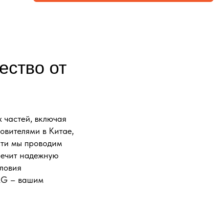
ество от
 частей, включая
овителями в Китае,
сти мы проводим
печит надежную
словия
ORG – вашим