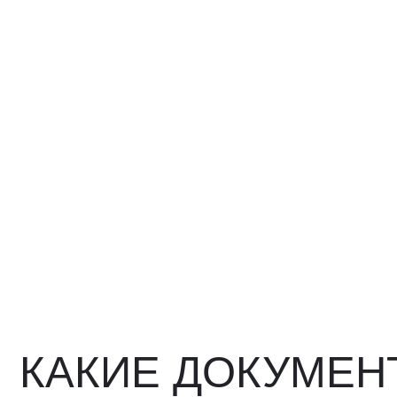
КАКИЕ ДОКУМЕНТ
ВЫ ПОЛУЧИТЕ?
Вся цепочка официально —
бухгалтерия примет без воп
Договор в рублях
Счёт-фактура / УПД
Протокол испытаний
Фото- и видеоотчёт