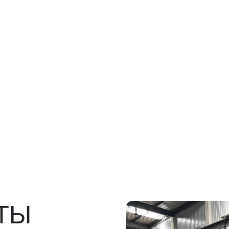
Ы
росов