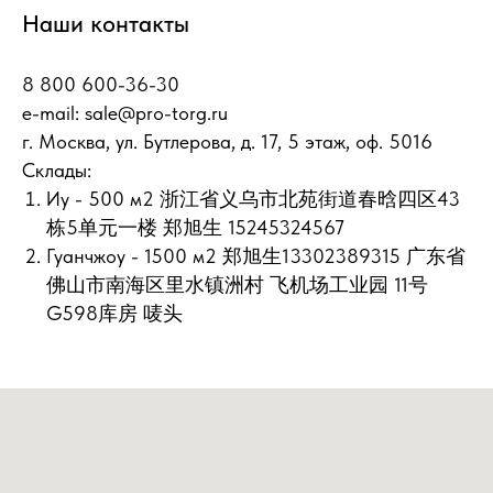
Наши контакты
8 800 600-36-30
e-mail:
sale@pro-torg.ru
г. Москва, ул. Бутлерова, д. 17, 5 этаж, оф. 5016
Склады:
Иу - 500 м2 浙江省义乌市北苑街道春晗四区43
栋5单元一楼 郑旭生 15245324567
Гуанчжоу - 1500 м2 郑旭生13302389315 广东省
佛山市南海区里水镇洲村 飞机场工业园 11号
G598库房 唛头