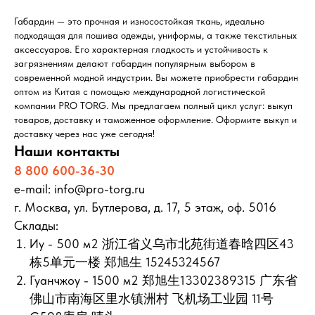
Габардин — это прочная и износостойкая ткань, идеально
подходящая для пошива одежды, униформы, а также текстильных
аксессуаров. Его характерная гладкость и устойчивость к
загрязнениям делают габардин популярным выбором в
современной модной индустрии. Вы можете приобрести габардин
оптом из Китая с помощью международной логистической
компании PRO TORG. Мы предлагаем полный цикл услуг: выкуп
товаров, доставку и таможенное оформление. Оформите выкуп и
доставку через нас уже сегодня!
Наши контакты
8 800 600-36-30
e-mail: info@pro-torg.ru
г. Москва, ул. Бутлерова, д. 17, 5 этаж, оф. 5016
Склады:
Иу - 500 м2 浙江省义乌市北苑街道春晗四区43
栋5单元一楼 郑旭生 15245324567
Гуанчжоу - 1500 м2 郑旭生13302389315 广东省
佛山市南海区里水镇洲村 飞机场工业园 11号