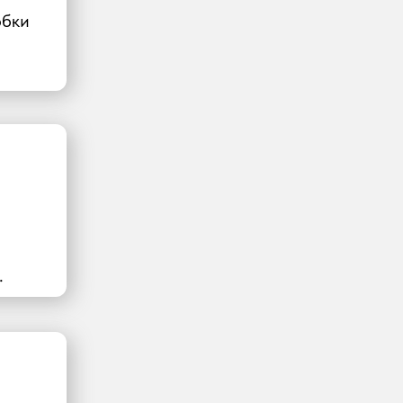
обки
.