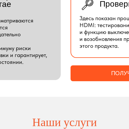
Провер
тае
Здесь показан про
сматриваются
HDMI: тестировани
тся
и функцию выключе
щательно
и возобновления п
этого продукта.
нимуму риски
вки и гарантирует,
остоянии.
ПОЛУ
Наши услуги