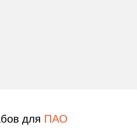
абов для
ПАО