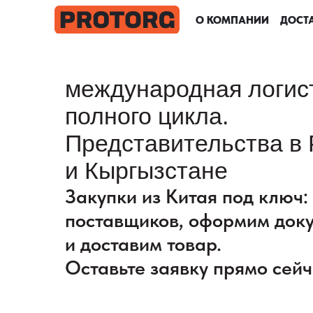
О КОМПАНИИ
О КОМПАНИИ
О КОМПАНИИ
О КОМПАНИИ
ДОСТА
ДОСТА
ДОСТА
ДОСТА
международная логис
полного цикла.
Представительства в 
и Кыргызстане
Закупки из Китая под ключ
поставщиков, оформим док
и доставим товар.
Оставьте заявку прямо сейч