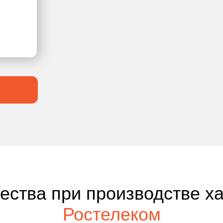
чества при производстве х
Ростелеком