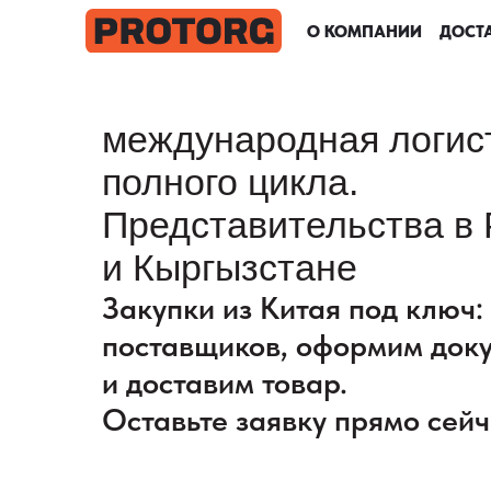
О КОМПАНИИ
О КОМПАНИИ
О КОМПАНИИ
О КОМПАНИИ
ДОСТА
ДОСТА
ДОСТА
ДОСТА
международная логис
полного цикла.
Представительства в 
и Кыргызстане
Закупки из Китая под ключ
поставщиков, оформим док
и доставим товар.
Оставьте заявку прямо сейч