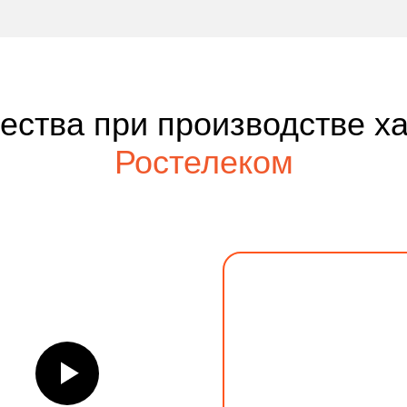
чества при производстве х
Ростелеком