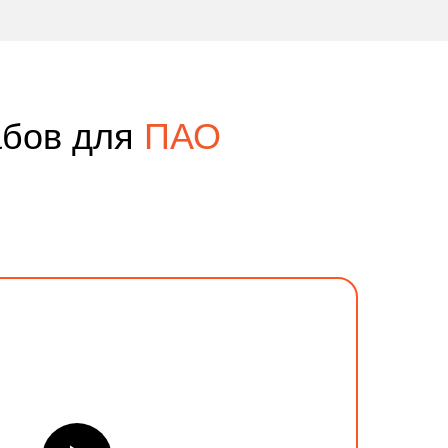
абов для
ПАО