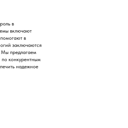
роль в
темы включают
 помогают в
логий заключаются
. Мы предлагаем
ю по конкурентным
спечить надежное