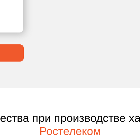
чества при производстве х
Ростелеком