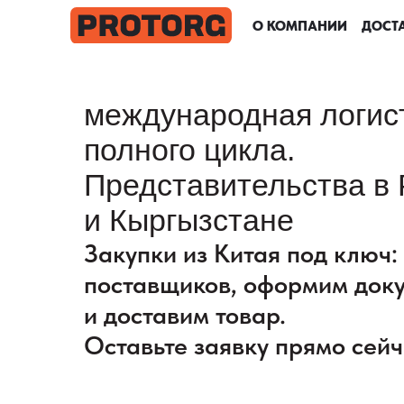
О КОМПАНИИ
О КОМПАНИИ
О КОМПАНИИ
О КОМПАНИИ
ДОСТА
ДОСТА
ДОСТА
ДОСТА
международная логис
полного цикла.
Представительства в 
и Кыргызстане
Закупки из Китая под ключ
поставщиков, оформим док
и доставим товар.
Оставьте заявку прямо сейч