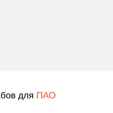
абов для
ПАО