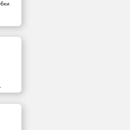
обки
.