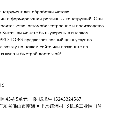
инструмент для обработки метала,
нии и формировании различных конструкций. Они
строительство, автомобилестроение и производство
з Китая, вы можете быть уверены в высоком
 PRO TORG предлагает полный цикл услуг по
те заявку на нашем сайте или позвоните по
 выкупа и быстрой доставкой!
016
区43栋5单元一楼 郑旭生 15245324567
389315 广东省佛山市南海区里水镇洲村 飞机场工业园 11号