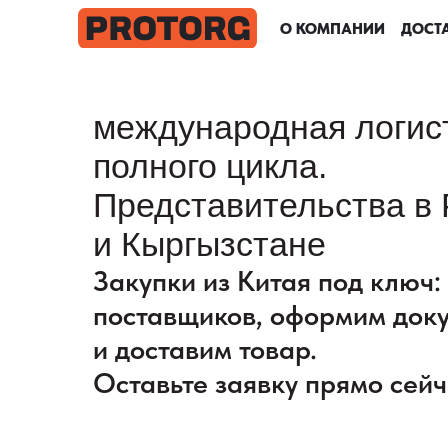
О КОМПАНИИ
О КОМПАНИИ
О КОМПАНИИ
О КОМПАНИИ
ДОСТА
ДОСТА
ДОСТА
ДОСТА
международная логис
полного цикла.
Представительства в 
и Кыргызстане
Закупки из Китая под ключ
поставщиков, оформим док
и доставим товар.
Оставьте заявку прямо сейч