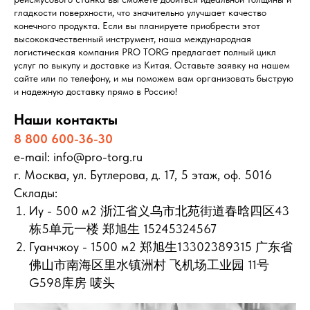
гладкости поверхности, что значительно улучшает качество
конечного продукта. Если вы планируете приобрести этот
высококачественный инструмент, наша международная
логистическая компания PRO TORG предлагает полный цикл
услуг по выкупу и доставке из Китая. Оставьте заявку на нашем
сайте или по телефону, и мы поможем вам организовать быструю
и надежную доставку прямо в Россию!
Наши контакты
8 800 600-36-30
e-mail: info@pro-torg.ru
г. Москва, ул. Бутлерова, д. 17, 5 этаж, оф. 5016
Склады:
Иу - 500 м2 浙江省义乌市北苑街道春晗四区43
栋5单元一楼 郑旭生 15245324567
Гуанчжоу - 1500 м2 郑旭生13302389315 广东省
佛山市南海区里水镇洲村 飞机场工业园 11号
G598库房 唛头