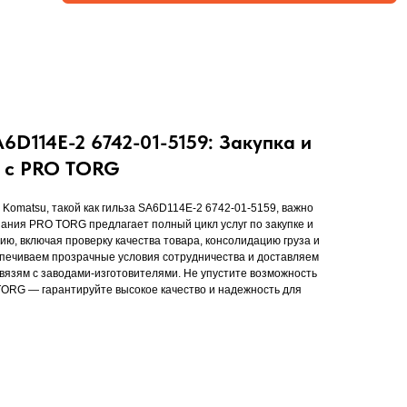
D114E-2 6742-01-5159: Закупка и
й с PRO TORG
 Komatsu, такой как гильза SA6D114E-2 6742-01-5159, важно
ания PRO TORG предлагает полный цикл услуг по закупке и
сию, включая проверку качества товара, консолидацию груза и
ечиваем прозрачные условия сотрудничества и доставляем
связям с заводами-изготовителями. Не упустите возможность
TORG — гарантируйте высокое качество и надежность для