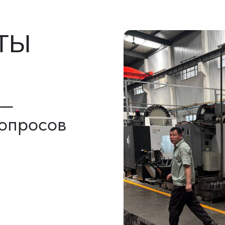
льно)
ы, ГТД
НАШИ УСЛУГИ