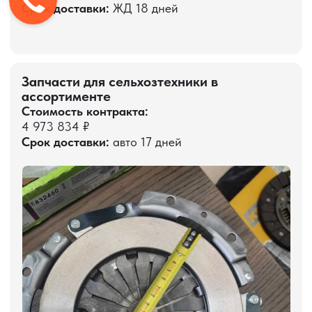
Наши контакты
8 800 600-36-30
sale@pro-torg.ru
г. Москва, ул. Бутлерова, д. 17, 5 этаж, оф.
5016
Склады:
Иу - 500 м2 浙江省义乌市北苑街道春晗四
区43栋5单元一楼 郑旭生 15245324567
Гуанчжоу - 1500 м2 郑旭生13302389315 广
东省佛山市南海区里水镇洲村 飞机场工业
园 11号G598库房 唛头
Звонок бесплатный
НАВИГАЦИЯ