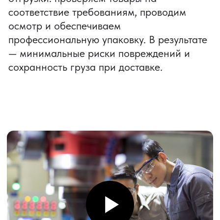
с учётом логистики, налогов и оплаты
по расчетному счету
Запчасти для
Оптовая
спецтехники
поставка лодок
Стоимость
Стоимость
контракта:
контракта:
15 730 778,81 ₽
7 581 654 ₽
Срок доставки:
Срок доставки:
17 дней
21 день