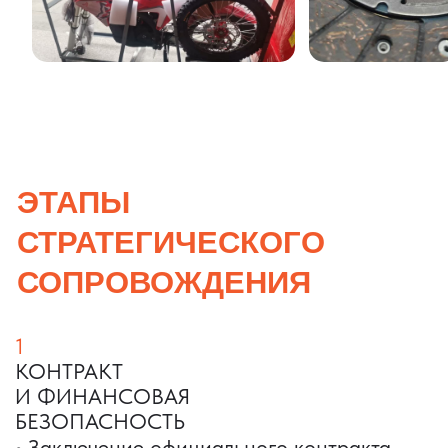
ПОИСК И ЗАКУПКА
•
Собственный отдел поиска и два склада
в Китае
(Иу и Гуанчжоу)
•
Проверка юридической чистоты
и производственных мощностей
поставщика
•
Переговоры с поставщиками
и оптимизация цены
Мы исключаем риски работы
с неподтвержденными фабриками
3
ОРГАНИЗАЦИЯ ПРОИЗВОДСТВА
•
Запуск производства товаров по ТЗ
под вашим брендом (при необходимости)
•
Контроль изготовления партии
•
Инспекция качества выпускаемой
продукции перед отгрузкой