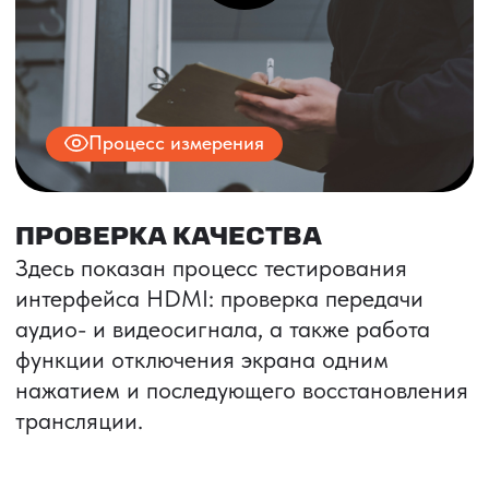
Гайд про
Специальные
переход
предложения
на белую
для новых
доставку
клиентов
Чек-лист проверки поставщика