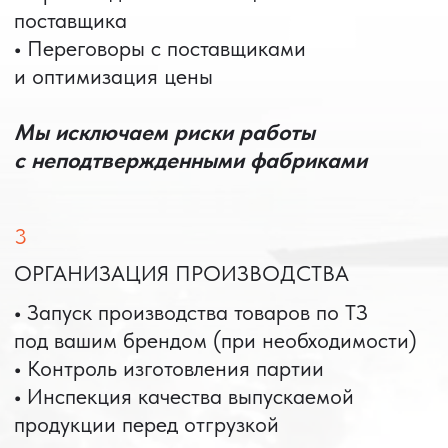
Снижение процента брака = рост
маржи
6
ЛОГИСТИКА
• Авиа
• Железнодорожные перевозки
• Автоперевозки
• Контейнерные перевозки
• Мультимодальные маршруты
• Сборные грузы
• Негабаритные и опасные грузы
Срок доставки — от 5 дней.
ПОЛНЫЙ ЦИКЛ ИМПОРТА
ГРУЗОВ ИЗ СТРАН АЗИИ
«ПОД КЛЮЧ»
Организация и контроль производства