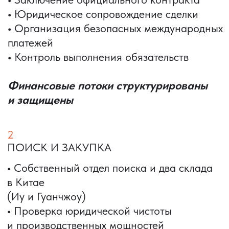
Вы получаете инструмент
масштабирования, а не просто
поставку товара
4
ДОКУМЕНТАЦИЯ
И СЕРТИФИКАЦИЯ
•
Подготовка полного пакета документов
•
Сертификация продукции
•
Таможенное оформление
Груз проходит проверку на таможне
с первого раза
5
КОНТРОЛЬ КАЧЕСТВА
И КОНСОЛИДАЦИЯ
•
Фото- и видеоотчеты
•
Проверка товара и комплектности
•
Консолидация на складах в Китае