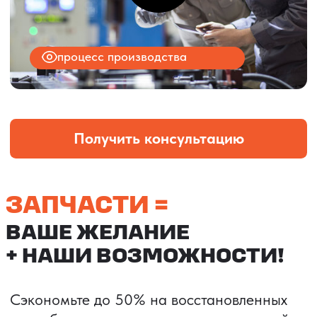
Сборный груз: принадлежности для
ванной
Стоимость контракта:
11 230 338 ₽
Срок доставки:
экспресс авто 14 дней
Женская одежда
Поставка
в ассортименте
спецтехники
(экскаватор)
Стоимость
контакта:
Стоимость
3 487 758 ₽
контракта:
Срок доставки:
6 788 761 ₽
авто 22 дня
Срок доставки:
25 дней