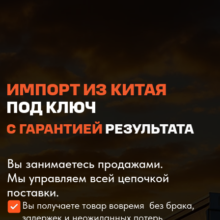
ИМПОРТ ИЗ КИТАЯ
ПОД КЛЮЧ
С ГАРАНТИЕЙ
РЕЗУЛЬТАТА
Вы занимаетесь продажами.
Мы управляем всей цепочкой
поставки.
Вы получаете товар вовремя без брака,
Закупка в Китае
Дополнительные услуги
задержек и неожиданных потерь
Мы полностью берём на себя поиск
поставщика, оформление документов,
проверку качества, оплату, логистику
и таможенное оформление
Получить индивидуальные условия