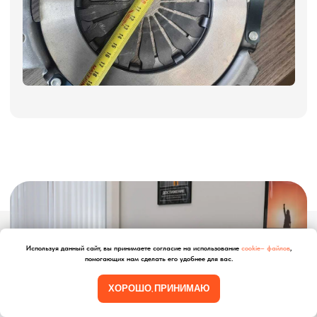
О компании
8 800 600–36–30
Доставка из Китая
sale@pro-torg.ru
Закупка в Китае
Дополнительные
Для вопросов
услуги
и предложений
г. Москва, ул.
Бутлерова, д.17, 5
этаж, оф. 5016
Для вопросов и предложений
Главный офис
ПЕРЕЗВОНИМ ВАМ
Даю согласие на обработку
персональных данных
и соглашаюсь с
политикой конфиденциальности
Используя данный сайт, вы принимаете согласие на использование
cookie– файлов
,
помогающих нам сделать его удобнее для вас.
Оставить заявку
ХОРОШО, ПРИНИМАЮ