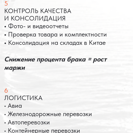
международной логистике для ведущих
федеральных компаний.
Оставить заявку
Портативные колонки
Складная зарядка
Условия: Тираж 3100 шт.
Условия: Тираж 5900 шт.
Колонка с шнуром
Магнитная зарядка 3в1.
зарядным, без коробки
15w.
и ложемента (эвы).
Комплект: устройство +
провод Type C.