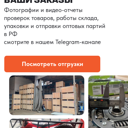
ЭТАПЫ
СТРАТЕГИЧЕСКОГО
СОПРОВОЖДЕНИЯ
1
КОНТРАКТ
И ФИНАНСОВАЯ
БЕЗОПАСНОСТЬ
•
Заключение официального контракта
•
Юридическое сопровождение сделки
•
Организация безопасных международных
платежей
•
Контроль выполнения обязательств
Финансовые потоки структурированы
и защищены
2