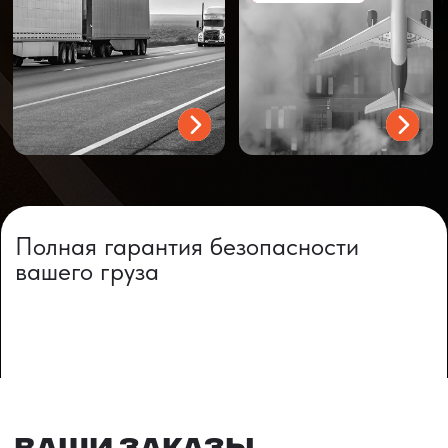
ВАШИ ЗАКАЗЫ
Фотографии и видео-отчеты
проверок товаров, работы склада,
упаковки и отправки оптовых партий
в РФ
смотрите в нашем Telegram-канале
Посмотреть отгрузки