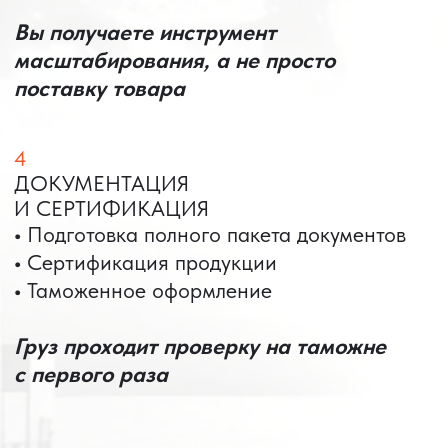
товаров, прямая поставка в Россию.
Наша транспортная система функционирует
стабильно даже в условиях усиленного
контроля.
КЕЙС ПАО «РОСТЕЛЕКОМ»
ПАО «Ростелеком» доверяет нам полный
цикл международных поставок — от
поиска и проверки поставщиков до
доставки оборудования.
Мы обеспечили полный цикл работ:
проверку продукции, логистику,
таможенное оформление и контроль
сроков. В результате все товары были
доставлены точно в срок и без
дополнительных рисков.
PRO TORG — проверенный партнёр по