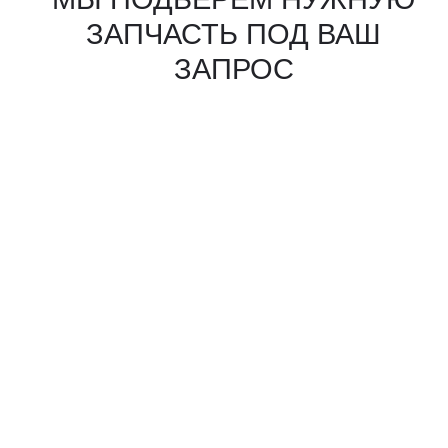
КАКИЕ ДОКУМЕНТЫ
ВЫ ПОЛУЧИТЕ?
Вся цепочка официально —
бухгалтерия примет без вопросов
Договор в рублях
Счёт-фактура / УПД
Протокол испытаний
Фото- и видеоотчёт
Страховка груза
(опционально)
Разрешительные
документы, ГТД