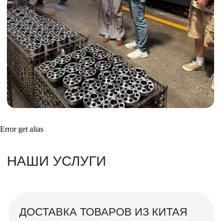
Инспекция поставщика
Товары для маркетплейсов
Получить консультацию
ВАШИ ЗАКАЗЫ
Фотографии и видео-отчеты
проверок товаров, работы склада,
Error get alias
упаковки и отправки оптовых партий
в РФ
смотрите в нашем Telegram-канале
Посмотреть отгрузки