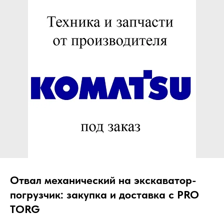
ЧТО МЫ ПОСТАВЛЯЕМ?
Гидрораспределительные станции
Муфты отбора мощности
ДОСТАВКА ПОД КЛЮЧ
Редукторы хода
С ОФИЦИАЛЬНЫМ
Гидронасосы и гидромоторы
ОФОРМЛЕНИЕМ
Клапаны, блоки управления
Прочие гидравлические узлы
МЫ ПОДБЕРЕМ НУЖНУЮ
ЗАПЧАСТЬ ПОД ВАШ
ЗАПРОС
Отвал механический на экскаватор-
погрузчик: закупка и доставка с PRO
TORG