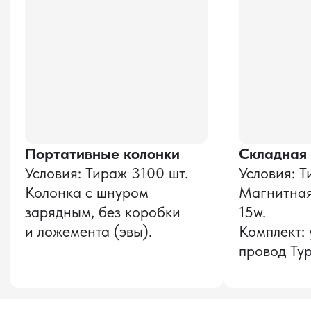
Даю согласие на обработку
персональных данных
и соглашаюсь с
политикой конфиденциальности
Оставить заявку
Звонок бесплатный
НАВИГАЦИЯ
О компании
8 800 600–36–30
Доставка из Китая
sale@pro-torg.ru
Закупка в Китае
Для вопросов
Дополнительные
услуги
и предложений
г. Москва, ул.
Бутлерова, д.17, 5
этаж, оф. 5016
Для вопросов и предложений
Главный офис