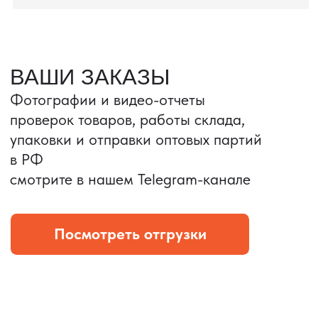
Портативные колонки
Складная зарядка
Условия: Тираж 3100 шт.
Условия: Тираж 5900 шт.
Колонка с шнуром
Магнитная зарядка 3в1.
зарядным, без коробки
15w.
и ложемента (эвы).
Комплект: устройство +
провод Type C.
КОНТРОЛЬ КАЧЕСТВА
Проверка по ТЗ включает:
— измерения размеров
— визуальный осмотр
— маркировку