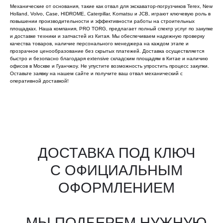
Механические от основания, такие как отвал для экскаватор-погрузчиков Terex, New
Holland, Volvo, Case, HIDROME, Caterpillar, Komatsu и JCB, играют ключевую роль в
повышении производительности и эффективности работы на строительных
площадках. Наша компания, PRO TORG, предлагает полный спектр услуг по закупке
и доставке техники и запчастей из Китая. Мы обеспечиваем надежную проверку
качества товаров, наличие персонального менеджера на каждом этапе и
прозрачное ценообразование без скрытых платежей. Доставка осуществляется
быстро и безопасно благодаря extensive складским площадям в Китае и наличию
офисов в Москве и Гуанчжоу. Не упустите возможность упростить процесс закупки.
Оставьте заявку на нашем сайте и получите ваш отвал механический с
оперативной доставкой!
Все агрегаты проходят
промышленную дефектовку, замену
(изношенных узлов), сборку
и испытания на стенде