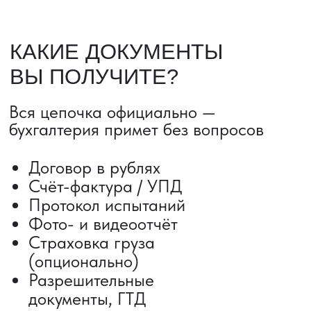
ДОСТАВКА ТОВАРОВ ИЗ КИТАЯ
Сроки от 5 дней
Авиадоставка
Сборный груз
Мультимодальные перевозки
Железнодорожные перевозки
Автогрузоперевозки
Контейнерные перевозки
Негабаритные грузоперевозки
Доставка образцов
Получить консультацию
ВЫКУП ТОВАРОВ ИЗ КИТАЯ
Выкуп от 1 000 000 ₽
Выкуп с Alibaba