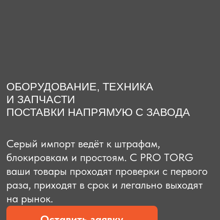
О компании
Доставка из Китая
Закупка в К
ОБОРУДОВАНИЕ, ТЕХНИКА
И ЗАПЧАСТИ
ПОСТАВКИ НАПРЯМУЮ С ЗАВОДА
Серый импорт ведёт к штрафам,
блокировкам и простоям. C PRO TORG
ваши товары проходят проверки с первого
раза, приходят в срок и легально выходят
на рынок.
Оставить заявку
Рассчитать стоимость
Рассчитать стоимость