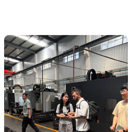
Выкуп с 1688
Поиск поставщика
Получить консультацию
ИНДИВИДУАЛЬНЫЕ УСЛУГИ
Выгодные условия
Сертификация грузов
Консолидация грузов
Сопровождение грузов
Таможенное оформление
Страхование груза
Временное хранение
Организация производства
Проверка качества товара
Оплата и переговоры
с поставщиком