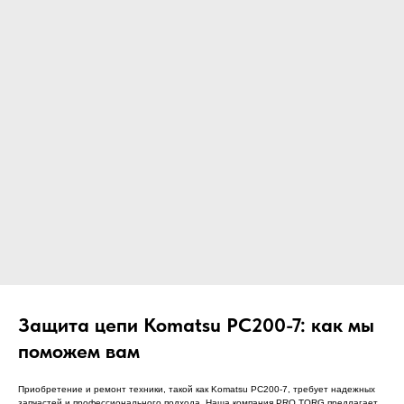
ЧТО МЫ ПОСТАВЛЯЕМ?
Гидрораспределительные станции
Муфты отбора мощности
ДОСТАВКА ПОД КЛЮЧ
Редукторы хода
С ОФИЦИАЛЬНЫМ
Гидронасосы и гидромоторы
ОФОРМЛЕНИЕМ
Клапаны, блоки управления
Прочие гидравлические узлы
МЫ ПОДБЕРЕМ НУЖНУЮ
ЗАПЧАСТЬ ПОД ВАШ
ЗАПРОС
Защита цепи Komatsu PC200-7: как мы
поможем вам
Приобретение и ремонт техники, такой как Komatsu PC200-7, требует надежных
запчастей и профессионального подхода. Наша компания PRO TORG предлагает