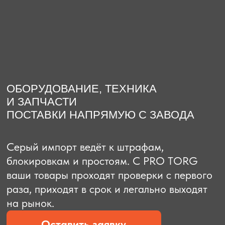
О компании
Доставка из Китая
Закупка в К
ОБОРУДОВАНИЕ, ТЕХНИКА
И ЗАПЧАСТИ
ПОСТАВКИ НАПРЯМУЮ С ЗАВОДА
Серый импорт ведёт к штрафам,
блокировкам и простоям. C PRO TORG
ваши товары проходят проверки с первого
раза, приходят в срок и легально выходят
на рынок.
Оставить заявку
Рассчитать стоимость
Рассчитать стоимость