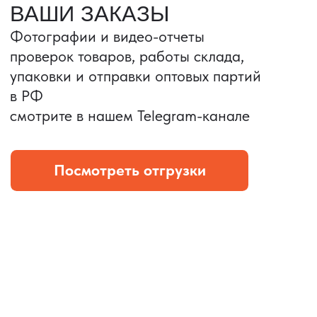
Портативные колонки
Складная зарядка
Условия: Тираж 3100 шт.
Условия: Тираж 5900 шт.
Колонка с шнуром
Магнитная зарядка 3в1.
зарядным, без коробки
15w.
и ложемента (эвы).
Комплект: устройство +
провод Type C.
КОНТРОЛЬ КАЧЕСТВА
Проверка по ТЗ включает:
— измерения размеров
— визуальный осмотр
— маркировку