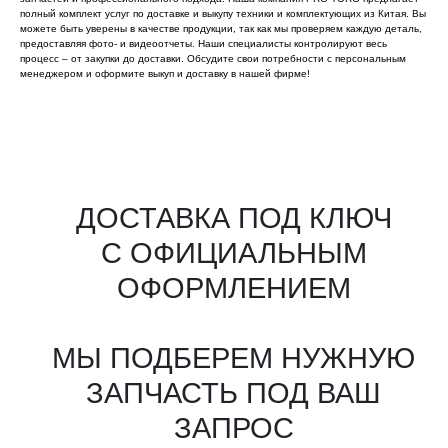
полный комплект услуг по доставке и выкупу техники и комплектующих из Китая. Вы
можете быть уверены в качестве продукции, так как мы проверяем каждую деталь,
предоставляя фото- и видеоотчеты. Наши специалисты контролируют весь
процесс – от закупки до доставки. Обсудите свои потребности с персональным
менеджером и оформите выкуп и доставку в нашей фирме!
Все агрегаты проходят
промышленную дефектовку, замену
(изношенных узлов), сборку
и испытания на стенде
КАКИЕ ДОКУМЕНТЫ