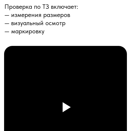
ПЕРЕЗВОНИМ ВАМ
Даю согласие на обработку
персональных данных
и соглашаюсь с
политикой конфиденциальности
Оставить заявку
Соглашение об Обработке
Персональных данных
Политика конфиденциальности
© 2025 ООО «ПРО ТОРГ»
ИНН 9704028930