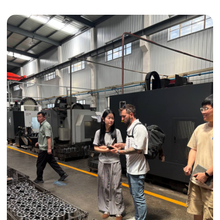
Получить консультацию
ИНДИВИДУАЛЬНЫЕ УСЛУГИ
Выгодные условия
Сертификация грузов
Консолидация грузов
Сопровождение грузов
Таможенное оформление
Страхование груза
Временное хранение
Организация производства
Проверка качества товара
Оплата и переговоры
с поставщиком
Инспекция поставщика
Товары для маркетплейсов