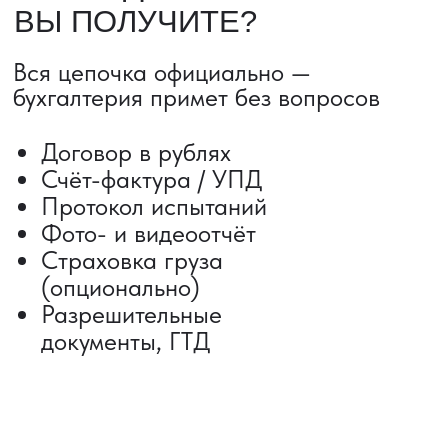
Сроки от 5 дней
Авиадоставка
Сборный груз
Мультимодальные перевозки
Железнодорожные перевозки
Автогрузоперевозки
Контейнерные перевозки
Негабаритные грузоперевозки
Доставка образцов
Получить консультацию
ВЫКУП ТОВАРОВ ИЗ КИТАЯ
Выкуп от 1 000 000 ₽
Выкуп с Alibaba
Выкуп с 1688
Поиск поставщика