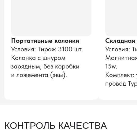
Оставить заявку
Звонок бесплатный
НАВИГАЦИЯ
О компании
8 800 600–36–30
Доставка из Китая
sale@pro-torg.ru
Закупка в Китае
Для вопросов
Дополнительные
услуги
и предложений
г. Москва, ул.
Бутлерова, д.17, 5
этаж, оф. 5016
Для вопросов и предложений
Главный офис