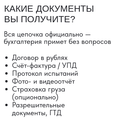
ДОСТАВКА ТОВАРОВ ИЗ КИТАЯ
Сроки от 5 дней
Авиадоставка
Сборный груз
Мультимодальные перевозки
Железнодорожные перевозки
Автогрузоперевозки
Контейнерные перевозки
Негабаритные грузоперевозки
Доставка образцов
Получить консультацию
ВЫКУП ТОВАРОВ ИЗ КИТАЯ
Выкуп от 1 000 000 ₽
Выкуп с Alibaba
Выкуп с 1688
Поиск поставщика