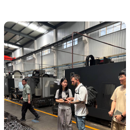
Получить консультацию
ИНДИВИДУАЛЬНЫЕ УСЛУГИ
Выгодные условия
Сертификация грузов
Консолидация грузов
Сопровождение грузов
Таможенное оформление
Страхование груза
Временное хранение
Организация производства
Проверка качества товара
Оплата и переговоры
с поставщиком
Инспекция поставщика