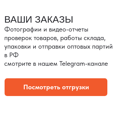
Портативные колонки
Складная зарядка
Условия: Тираж 3100 шт.
Условия: Тираж 5900 шт.
Колонка с шнуром
Магнитная зарядка 3в1.
зарядным, без коробки
15w.
и ложемента (эвы).
Комплект: устройство +
провод Type C.
КОНТРОЛЬ КАЧЕСТВА
Проверка по ТЗ включает:
— измерения размеров
— визуальный осмотр
— маркировку