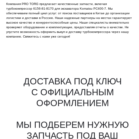
Компания PRO TORG предлагает качественные запчасти, включая
турбокомпрессор 6156-81-8170 для экскаватора Komatsu PC400-7. Мы
обеспечиваем полный цикл услуг: от поиска поставщиков в Китае до организации
логистики и доставки в Россию. Наши надежные партнеры на местах гарантируют
высокое качество и конкурентоспособные цены. Наши специалисты внимательно
проверяют оборудование и комплектующие, предоставляя отчеты о качестве. Не
упустите возможность оформить выкуп и доставку турбокомпрессора через нашу
компанию. Свяжитесь с нами уже сегодня!
Все агрегаты проходят
промышленную дефектовку, замену
(изношенных узлов), сборку
и испытания на стенде