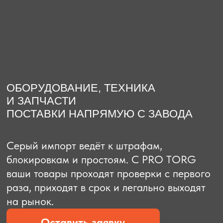
О компании
Доставка из Китая
Закупка в К
ОБОРУДОВАНИЕ, ТЕХНИКА
И ЗАПЧАСТИ
ПОСТАВКИ НАПРЯМУЮ С ЗАВОДА
Серый импорт ведёт к штрафам,
блокировкам и простоям. C PRO TORG
ваши товары проходят проверки с первого
раза, приходят в срок и легально выходят
на рынок.
Оставить заявку
Рассчитать стоимость
Рассчитать стоимость