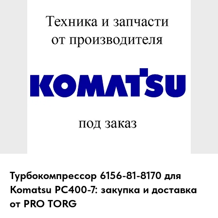
ЧТО МЫ ПОСТАВЛЯЕМ?
Гидрораспределительные станции
Муфты отбора мощности
ДОСТАВКА ПОД КЛЮЧ
Редукторы хода
С ОФИЦИАЛЬНЫМ
Гидронасосы и гидромоторы
ОФОРМЛЕНИЕМ
Клапаны, блоки управления
Прочие гидравлические узлы
МЫ ПОДБЕРЕМ НУЖНУЮ
ЗАПЧАСТЬ ПОД ВАШ
ЗАПРОС
Турбокомпрессор 6156-81-8170 для
Komatsu PC400-7: закупка и доставка
от PRO TORG