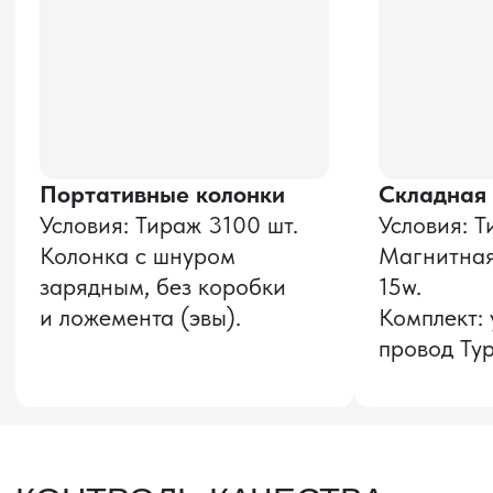
и соглашаюсь с
политикой конфиденциальности
Оставить заявку
Звонок бесплатный
НАВИГАЦИЯ
О компании
8 800 600–36–30
Доставка из Китая
sale@pro-torg.ru
Закупка в Китае
Для вопросов
Дополнительные
услуги
и предложений
г. Москва, ул.
Бутлерова, д.17, 5
этаж, оф. 5016
Для вопросов и предложений
Главный офис