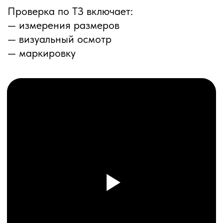
ПЕРЕЗВОНИМ ВАМ
Даю согласие на обработку
персональных данных
и соглашаюсь с
политикой конфиденциальности
Оставить заявку
Соглашение об Обработке
Персональных данных
Политика конфиденциальности
© 2025 ООО «ПРО ТОРГ»
ИНН 9704028930