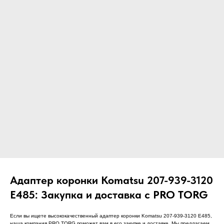
ЧТО МЫ ПОСТАВЛЯЕМ?
Гидрораспределительные станции
Муфты отбора мощности
ДОСТАВКА ПОД КЛЮЧ
Редукторы хода
С ОФИЦИАЛЬНЫМ
Гидронасосы и гидромоторы
ОФОРМЛЕНИЕМ
Клапаны, блоки управления
Прочие гидравлические узлы
МЫ ПОДБЕРЕМ НУЖНУЮ
ЗАПЧАСТЬ ПОД ВАШ
ЗАПРОС
Адаптер коронки Komatsu 207-939-3120
E485: Закупка и доставка с PRO TORG
Если вы ищете высококачественный адаптер коронки Komatsu 207-939-3120 E485,
наша компания PRO TORG поможет вам в его закупке и доставке. Мы предлагаем