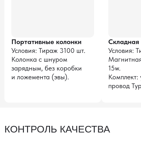
Оставить заявку
Звонок бесплатный
НАВИГАЦИЯ
О компании
8 800 600–36–30
Доставка из Китая
sale@pro-torg.ru
Закупка в Китае
Для вопросов
Дополнительные
услуги
и предложений
г. Москва, ул.
Бутлерова, д.17, 5
этаж, оф. 5016
Для вопросов и предложений
Главный офис