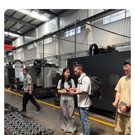
Получить консультацию
ИНДИВИДУАЛЬНЫЕ УСЛУГИ
Выгодные условия
Сертификация грузов
Консолидация грузов
Сопровождение грузов
Таможенное оформление
Страхование груза
Временное хранение
Организация производства
Проверка качества товара
Оплата и переговоры
с поставщиком
Инспекция поставщика
Товары для маркетплейсов