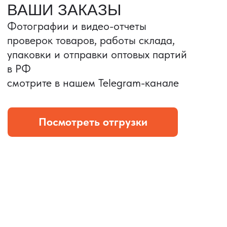
Портативные колонки
Складная зарядка
Условия: Тираж 3100 шт.
Условия: Тираж 5900 шт.
Колонка с шнуром
Магнитная зарядка 3в1.
зарядным, без коробки
15w.
и ложемента (эвы).
Комплект: устройство +
провод Type C.
КОНТРОЛЬ КАЧЕСТВА
Проверка по ТЗ включает:
— измерения размеров
— визуальный осмотр
— маркировку