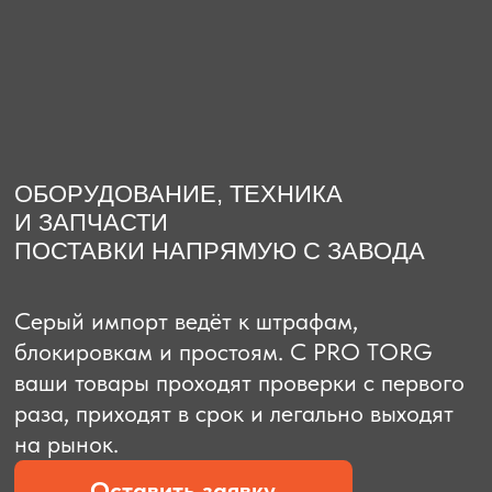
О компании
Доставка из Китая
Закупка в К
ОБОРУДОВАНИЕ, ТЕХНИКА
И ЗАПЧАСТИ
ПОСТАВКИ НАПРЯМУЮ С ЗАВОДА
Серый импорт ведёт к штрафам,
блокировкам и простоям. C PRO TORG
ваши товары проходят проверки с первого
раза, приходят в срок и легально выходят
на рынок.
Оставить заявку
Рассчитать стоимость
Рассчитать стоимость