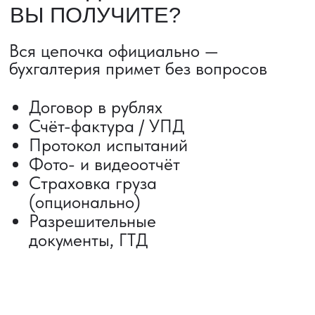
Сроки от 5 дней
Авиадоставка
Сборный груз
Мультимодальные перевозки
Железнодорожные перевозки
Автогрузоперевозки
Контейнерные перевозки
Негабаритные грузоперевозки
Доставка образцов
Получить консультацию
ВЫКУП ТОВАРОВ ИЗ КИТАЯ
Выкуп от 1 000 000 ₽
Выкуп с Alibaba
Выкуп с 1688
Поиск поставщика