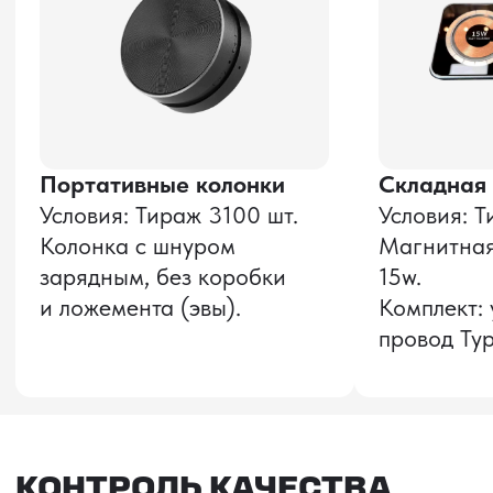
и соглашаюсь с
политикой конфиденциальности
Оставить заявку
Звонок бесплатный
НАВИГАЦИЯ
О компании
8 800 600–36–30
Доставка из Китая
sale@pro-torg.ru
Закупка в Китае
Для вопросов
Дополнительные
услуги
и предложений
г. Москва, ул.
Бутлерова, д.17, 5
этаж, оф. 5016
Для вопросов и предложений
Главный офис