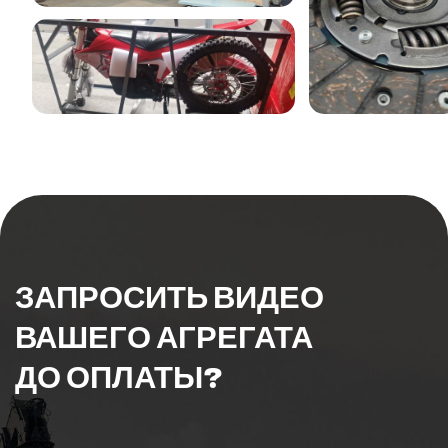
Процесс измерения
ПРОВЕРКА КАЧЕСТВА
Здесь показан процесс тестирования
интерфейса HDMI: тестирование аудио-
и видеопередачи HDMI, и функцию
выключения экрана одним щелчком
и возобновления проекции экрана
на интерфейсе HDMI этого продукта.