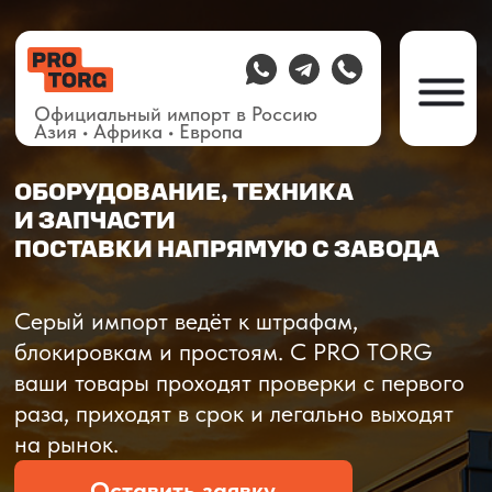
Официальный импорт в Россию
Азия • Африка • Европа
ОБОРУДОВАНИЕ, ТЕХНИКА
И ЗАПЧАСТИ
ПОСТАВКИ НАПРЯМУЮ С ЗАВОДА
О компании
Доставка из Китая
Закупка в К
Серый импорт ведёт к штрафам,
блокировкам и простоям. C PRO TORG
ваши товары проходят проверки с первого
раза, приходят в срок и легально выходят
на рынок.
Оставить заявку
Рассчитать стоимость
Рассчитать стоимость