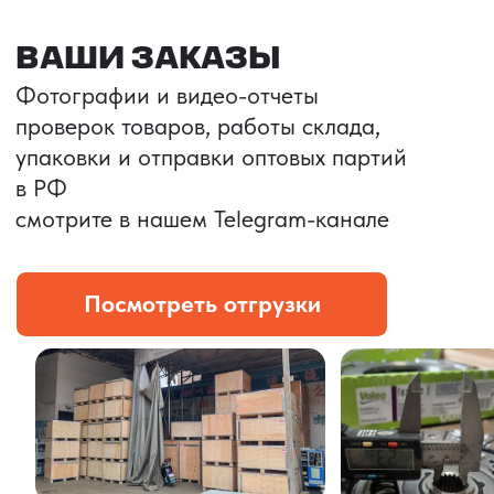
Портативные колонки
Складная зарядка
Условия: Тираж 3100 шт.
Условия: Тираж 5900 шт.
Колонка с шнуром
Магнитная зарядка 3в1.
зарядным, без коробки
15w.
и ложемента (эвы).
Комплект: устройство +
провод Type C.
КОНТРОЛЬ КАЧЕСТВА
Проверка по ТЗ включает:
— измерения размеров
— визуальный осмотр
— маркировку