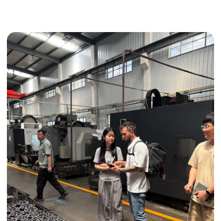
Получить консультацию
ИНДИВИДУАЛЬНЫЕ УСЛУГИ
Выгодные условия
Сертификация грузов
Консолидация грузов
Сопровождение грузов
Таможенное оформление
Страхование груза
Временное хранение
Организация производства
Проверка качества товара
Оплата и переговоры
с поставщиком
Инспекция поставщика
Товары для маркетплейсов