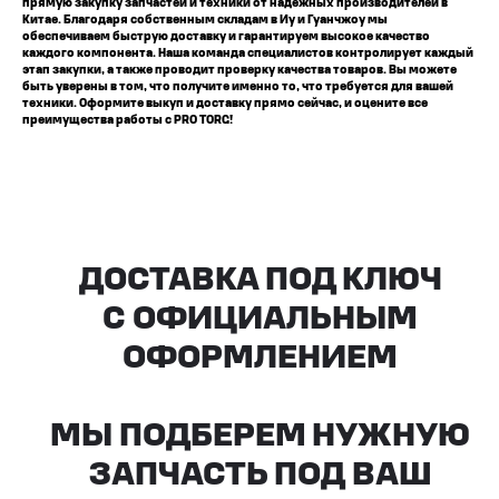
прямую закупку запчастей и техники от надежных производителей в
Китае. Благодаря собственным складам в Иу и Гуанчжоу мы
обеспечиваем быструю доставку и гарантируем высокое качество
каждого компонента. Наша команда специалистов контролирует каждый
этап закупки, а также проводит проверку качества товаров. Вы можете
быть уверены в том, что получите именно то, что требуется для вашей
техники. Оформите выкуп и доставку прямо сейчас, и оцените все
преимущества работы с PRO TORG!
Все агрегаты проходят
промышленную дефектовку, замену
(изношенных узлов), сборку
и испытания на стенде