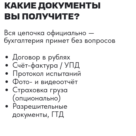
ДОСТАВКА ТОВАРОВ ИЗ КИТАЯ
Сроки от 5 дней
Авиадоставка
Сборный груз
Мультимодальные перевозки
Железнодорожные перевозки
Автогрузоперевозки
Контейнерные перевозки
Негабаритные грузоперевозки
Доставка образцов
Получить консультацию
ВЫКУП ТОВАРОВ ИЗ КИТАЯ
Выкуп от 1 000 000 ₽
Выкуп с Alibaba
Выкуп с 1688
Поиск поставщика