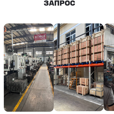
КАКИЕ ДОКУМЕНТЫ
ВЫ ПОЛУЧИТЕ?
Вся цепочка официально —
бухгалтерия примет без вопросов
Договор в рублях
Счёт-фактура / УПД
Протокол испытаний
Фото- и видеоотчёт
Страховка груза
(опционально)
Разрешительные
документы, ГТД