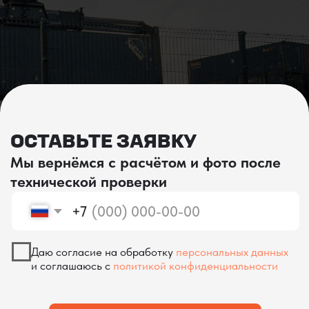
проверка качества
КОНТРОЛЬ КАЧЕСТВА
ПРИ ПРОИЗВОДСТВЕ В КИТАЕ
На наших складах в Китае товары
осматриваются опытными специалистами,
проверяются на соответствие
спецификациям и тщательно
упаковываются. Такой подход позволяет
свести к минимуму риски повреждений
во время транспортировки и гарантирует,
что вы получите товар в идеальном