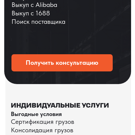
ОСТАВЬТЕ ЗАЯВКУ
Мы вернёмся с расчётом и фото после
технической проверки
+7
Даю согласие на обработку
персональных данных
и соглашаюсь с
политикой конфиденциальности
Оставить заявку
КЕЙС ПАО «РОСТЕЛЕКОМ»
ПАО «Ростелеком» доверяет нам полный
цикл международных поставок — от
поиска и проверки поставщиков до