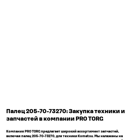
ЧТО МЫ ПОСТАВЛЯЕМ?
Гидрораспределительные станции
Муфты отбора мощности
ДОСТАВКА ПОД КЛЮЧ
Редукторы хода
С ОФИЦИАЛЬНЫМ
Гидронасосы и гидромоторы
Клапаны, блоки управления
ОФОРМЛЕНИЕМ
Прочие гидравлические узлы
МЫ ПОДБЕРЕМ НУЖНУЮ
ЗАПЧАСТЬ ПОД ВАШ
ЗАПРОС
Палец 205-70-73270: Закупка техники и
запчастей в компании PRO TORG
Компания PRO TORG предлагает широкий ассортимент запчастей,
включая палец 205-70-73270, для техники Komatsu. Мы налажены на