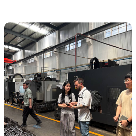
Получить консультацию
ИНДИВИДУАЛЬНЫЕ УСЛУГИ
Выгодные условия
Сертификация грузов
Консолидация грузов
Сопровождение грузов
Таможенное оформление
Страхование груза
Временное хранение
Организация производства
Проверка качества товара
Оплата и переговоры
с поставщиком
Инспекция поставщика