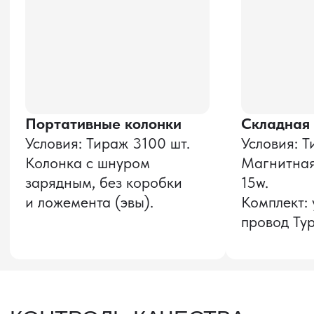
и соглашаюсь с
политикой конфиденциальности
Оставить заявку
Звонок бесплатный
НАВИГАЦИЯ
О компании
8 800 600–36–30
Доставка из Китая
sale@pro-torg.ru
Закупка в Китае
Для вопросов
Дополнительные
услуги
и предложений
г. Москва, ул.
Бутлерова, д.17, 5
этаж, оф. 5016
Для вопросов и предложений
Главный офис