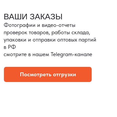
Портативные колонки
Складная зарядка
Условия: Тираж 3100 шт.
Условия: Тираж 5900 шт.
Колонка с шнуром
Магнитная зарядка 3в1.
зарядным, без коробки
15w.
и ложемента (эвы).
Комплект: устройство +
провод Type C.
КОНТРОЛЬ КАЧЕСТВА
Проверка по ТЗ включает:
— измерения размеров
— визуальный осмотр
— маркировку