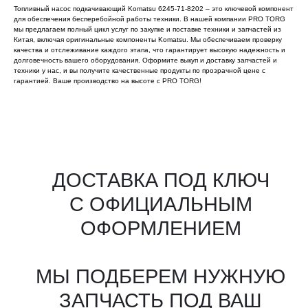
Топливный насос подкачивающий Komatsu 6245-71-8202 – это ключевой компонент
для обеспечения бесперебойной работы техники. В нашей компании PRO TORG
мы предлагаем полный цикл услуг по закупке и поставке техники и запчастей из
Китая, включая оригинальные компоненты Komatsu. Мы обеспечиваем проверку
качества и отслеживание каждого этапа, что гарантирует высокую надежность и
долговечность вашего оборудования. Оформите выкуп и доставку запчастей и
техники у нас, и вы получите качественные продукты по прозрачной цене с
гарантией. Ваше производство на высоте с PRO TORG!
Все агрегаты проходят
промышленную дефектовку, замену
(изношенных узлов), сборку
и испытания на стенде