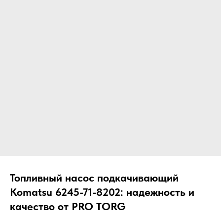
ЧТО МЫ ПОСТАВЛЯЕМ?
Гидрораспределительные станции
Муфты отбора мощности
ДОСТАВКА ПОД КЛЮЧ
Редукторы хода
С ОФИЦИАЛЬНЫМ
Гидронасосы и гидромоторы
ОФОРМЛЕНИЕМ
Клапаны, блоки управления
Прочие гидравлические узлы
МЫ ПОДБЕРЕМ НУЖНУЮ
ЗАПЧАСТЬ ПОД ВАШ
ЗАПРОС
Топливный насос подкачивающий
Komatsu 6245-71-8202: надежность и
качество от PRO TORG