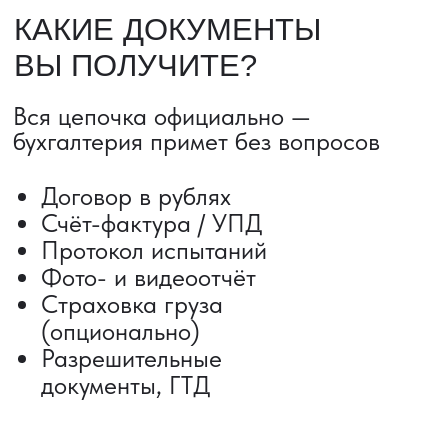
ДОСТАВКА ТОВАРОВ ИЗ КИТАЯ
Сроки от 5 дней
Авиадоставка
Сборный груз
Мультимодальные перевозки
Железнодорожные перевозки
Автогрузоперевозки
Контейнерные перевозки
Негабаритные грузоперевозки
Доставка образцов
Получить консультацию
ВЫКУП ТОВАРОВ ИЗ КИТАЯ
Выкуп от 1 000 000 ₽
Выкуп с Alibaba
Выкуп с 1688
Поиск поставщика