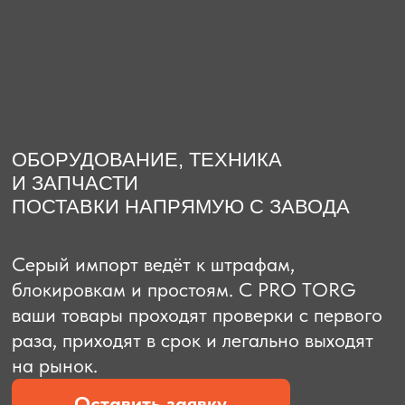
О компании
Доставка из Китая
Закупка в К
ОБОРУДОВАНИЕ, ТЕХНИКА
И ЗАПЧАСТИ
ПОСТАВКИ НАПРЯМУЮ С ЗАВОДА
Серый импорт ведёт к штрафам,
блокировкам и простоям. C PRO TORG
ваши товары проходят проверки с первого
раза, приходят в срок и легально выходят
на рынок.
Оставить заявку
Рассчитать стоимость
Рассчитать стоимость