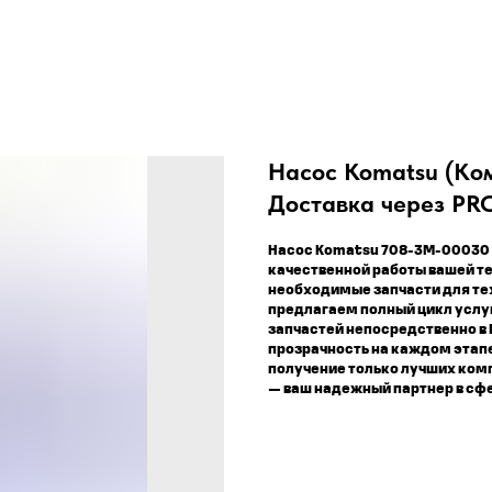
Насос Komatsu (Ком
Доставка через P
Насос Komatsu 708-3M-00030
качественной работы вашей те
необходимые запчасти для те
предлагаем полный цикл услуг
запчастей непосредственно в
прозрачность на каждом этапе
получение только лучших комп
— ваш надежный партнер в сф