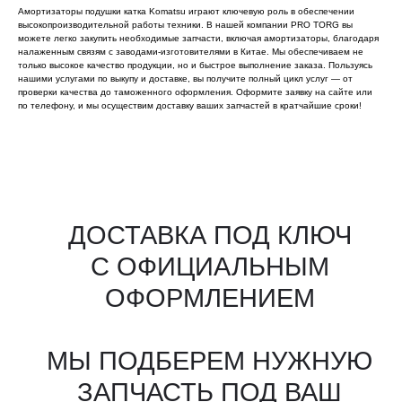
Амортизаторы подушки катка Komatsu играют ключевую роль в обеспечении
высокопроизводительной работы техники. В нашей компании PRO TORG вы
можете легко закупить необходимые запчасти, включая амортизаторы, благодаря
налаженным связям с заводами-изготовителями в Китае. Мы обеспечиваем не
только высокое качество продукции, но и быстрое выполнение заказа. Пользуясь
нашими услугами по выкупу и доставке, вы получите полный цикл услуг — от
проверки качества до таможенного оформления. Оформите заявку на сайте или
по телефону, и мы осуществим доставку ваших запчастей в кратчайшие сроки!
Все агрегаты проходят
промышленную дефектовку, замену
(изношенных узлов), сборку
и испытания на стенде