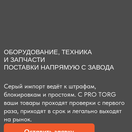
О компании
Доставка из Китая
Закупка в К
ОБОРУДОВАНИЕ, ТЕХНИКА
И ЗАПЧАСТИ
ПОСТАВКИ НАПРЯМУЮ С ЗАВОДА
Серый импорт ведёт к штрафам,
блокировкам и простоям. C PRO TORG
ваши товары проходят проверки с первого
раза, приходят в срок и легально выходят
на рынок.
Оставить заявку
Рассчитать стоимость
Рассчитать стоимость