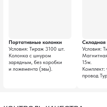
и соглашаюсь с
политикой конфиденциальности
Оставить заявку
Звонок бесплатный
НАВИГАЦИЯ
О компании
8 800 600–36–30
Доставка из Китая
sale@pro-torg.ru
Закупка в Китае
Для вопросов
Дополнительные
услуги
и предложений
г. Москва, ул.
Бутлерова, д.17, 5
этаж, оф. 5016
Для вопросов и предложений
Главный офис