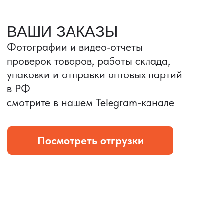
Портативные колонки
Складная зарядка
Условия: Тираж 3100 шт.
Условия: Тираж 5900 шт.
Колонка с шнуром
Магнитная зарядка 3в1.
зарядным, без коробки
15w.
и ложемента (эвы).
Комплект: устройство +
провод Type C.
КОНТРОЛЬ КАЧЕСТВА
Проверка по ТЗ включает:
— измерения размеров
— визуальный осмотр
— маркировку