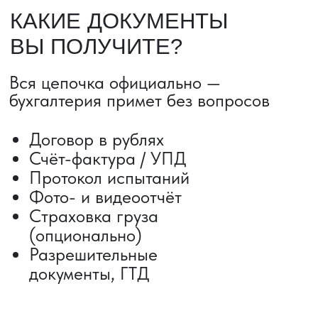
ДОСТАВКА ТОВАРОВ ИЗ КИТАЯ
Сроки от 5 дней
Авиадоставка
Сборный груз
Мультимодальные перевозки
Железнодорожные перевозки
Автогрузоперевозки
Контейнерные перевозки
Негабаритные грузоперевозки
Доставка образцов
Получить консультацию
ВЫКУП ТОВАРОВ ИЗ КИТАЯ
Выкуп от 1 000 000 ₽
Выкуп с Alibaba
Выкуп с 1688
Поиск поставщика