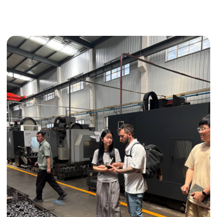
Получить консультацию
ИНДИВИДУАЛЬНЫЕ УСЛУГИ
Выгодные условия
Сертификация грузов
Консолидация грузов
Сопровождение грузов
Таможенное оформление
Страхование груза
Временное хранение
Организация производства
Проверка качества товара
Оплата и переговоры
с поставщиком
Инспекция поставщика