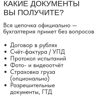
ДОСТАВКА ТОВАРОВ ИЗ КИТАЯ
Сроки от 5 дней
Авиадоставка
Сборный груз
Мультимодальные перевозки
Железнодорожные перевозки
Автогрузоперевозки
Контейнерные перевозки
Негабаритные грузоперевозки
Доставка образцов
Получить консультацию
ВЫКУП ТОВАРОВ ИЗ КИТАЯ
Выкуп от 1 000 000 ₽
Выкуп с Alibaba
Выкуп с 1688
Поиск поставщика