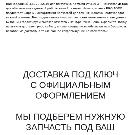
Вал карданный 421-20-22110 для погрузчика Komatsu WA420-3 — ключевая деталь
для обеспечения надежной работы вашей техники. Наша компания PRO TORG
предлагает широкий ассортимент запчастей для техники Komatsu, включая этот
важный элемент. Благодаря наложенным партнерским отношениям с заводами в
Китае, мы гарантируем высокое качество и конкурентные цены. Оформите заявку
на выкуп и доставку прямо сейчас, и наши специалисты обеспечат вам быструю и
безопасную доставку, а также полное сопровождение на всех этапах!
Все агрегаты проходят
промышленную дефектовку, замену
(изношенных узлов), сборку
и испытания на стенде