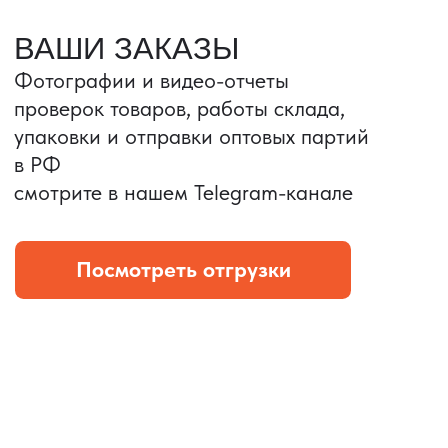
Портативные колонки
Складная зарядка
Условия: Тираж 3100 шт.
Условия: Тираж 5900 шт.
Колонка с шнуром
Магнитная зарядка 3в1.
зарядным, без коробки
15w.
и ложемента (эвы).
Комплект: устройство +
провод Type C.
КОНТРОЛЬ КАЧЕСТВА
Проверка по ТЗ включает:
— измерения размеров
— визуальный осмотр
— маркировку