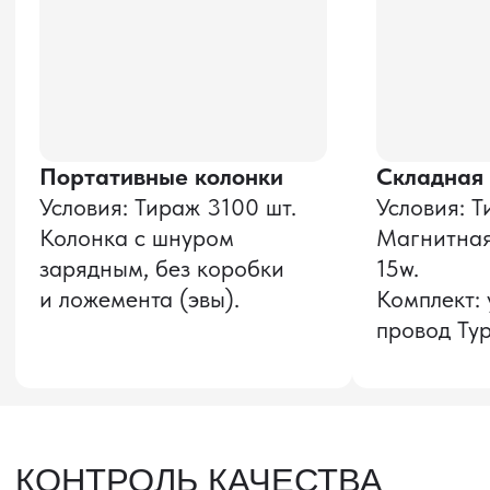
Оставить заявку
Звонок бесплатный
НАВИГАЦИЯ
О компании
8 800 600–36–30
Доставка из Китая
sale@pro-torg.ru
Закупка в Китае
Для вопросов
Дополнительные
услуги
и предложений
г. Москва, ул.
Бутлерова, д.17, 5
этаж, оф. 5016
Для вопросов и предложений
Главный офис