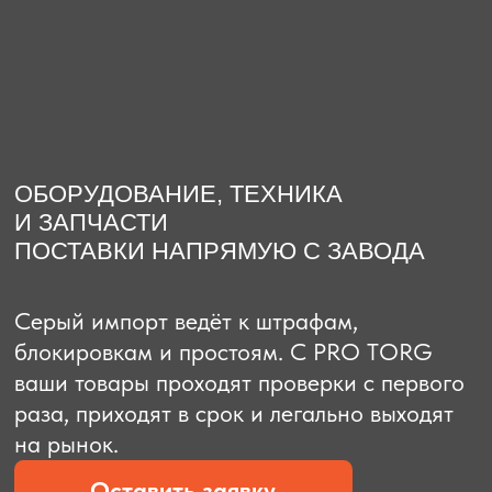
О компании
Доставка из Китая
Закупка в К
ОБОРУДОВАНИЕ, ТЕХНИКА
И ЗАПЧАСТИ
ПОСТАВКИ НАПРЯМУЮ С ЗАВОДА
Серый импорт ведёт к штрафам,
блокировкам и простоям. C PRO TORG
ваши товары проходят проверки с первого
раза, приходят в срок и легально выходят
на рынок.
Оставить заявку
Рассчитать стоимость
Рассчитать стоимость