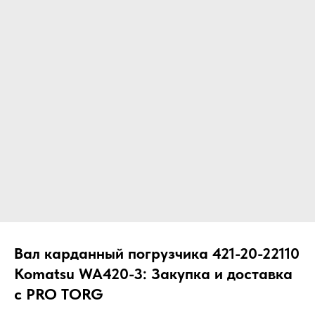
ЧТО МЫ ПОСТАВЛЯЕМ?
Гидрораспределительные станции
Муфты отбора мощности
ДОСТАВКА ПОД КЛЮЧ
Редукторы хода
С ОФИЦИАЛЬНЫМ
Гидронасосы и гидромоторы
ОФОРМЛЕНИЕМ
Клапаны, блоки управления
Прочие гидравлические узлы
МЫ ПОДБЕРЕМ НУЖНУЮ
ЗАПЧАСТЬ ПОД ВАШ
ЗАПРОС
Вал карданный погрузчика 421-20-22110
Komatsu WA420-3: Закупка и доставка
с PRO TORG