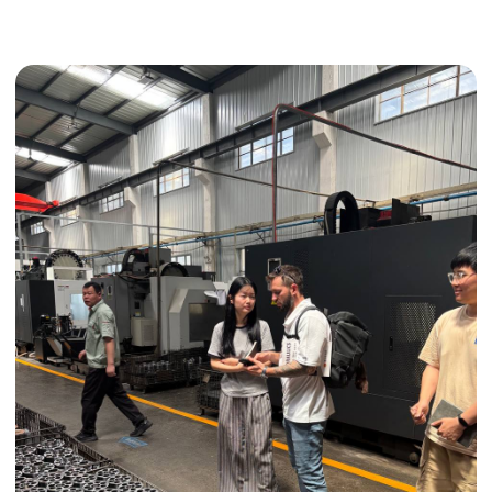
Получить консультацию
ИНДИВИДУАЛЬНЫЕ УСЛУГИ
Выгодные условия
Сертификация грузов
Консолидация грузов
Сопровождение грузов
Таможенное оформление
Страхование груза
Временное хранение
Организация производства
Проверка качества товара
Оплата и переговоры
с поставщиком
Инспекция поставщика
Товары для маркетплейсов