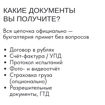
ДОСТАВКА ТОВАРОВ ИЗ КИТАЯ
Сроки от 5 дней
Авиадоставка
Сборный груз
Мультимодальные перевозки
Железнодорожные перевозки
Автогрузоперевозки
Контейнерные перевозки
Негабаритные грузоперевозки
Доставка образцов
Получить консультацию
ВЫКУП ТОВАРОВ ИЗ КИТАЯ
Выкуп от 1 000 000 ₽
Выкуп с Alibaba
Выкуп с 1688