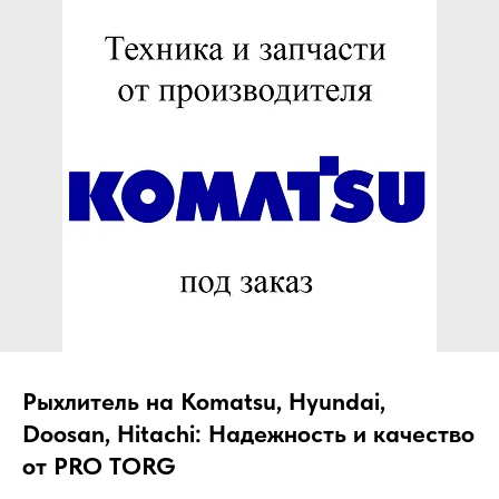
ЧТО МЫ ПОСТАВЛЯЕМ?
Гидрораспределительные станции
Муфты отбора мощности
ДОСТАВКА ПОД КЛЮЧ
Редукторы хода
С ОФИЦИАЛЬНЫМ
Гидронасосы и гидромоторы
ОФОРМЛЕНИЕМ
Клапаны, блоки управления
Прочие гидравлические узлы
МЫ ПОДБЕРЕМ НУЖНУЮ
ЗАПЧАСТЬ ПОД ВАШ
ЗАПРОС
Рыхлитель на Komatsu, Hyundai,
Doosan, Hitachi: Надежность и качество
от PRO TORG