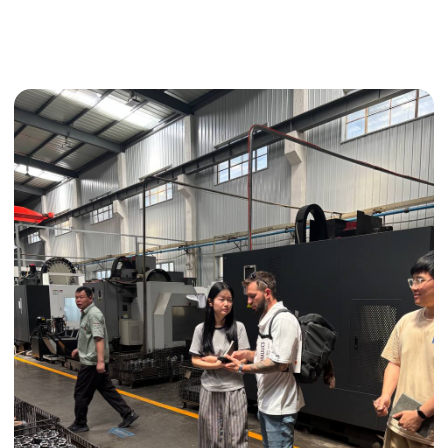
Поиск поставщика
Получить консультацию
ИНДИВИДУАЛЬНЫЕ УСЛУГИ
Выгодные условия
Сертификация грузов
Консолидация грузов
Сопровождение грузов
Таможенное оформление
Страхование груза
Временное хранение
Организация производства
Проверка качества товара
Оплата и переговоры
с поставщиком
Инспекция поставщика