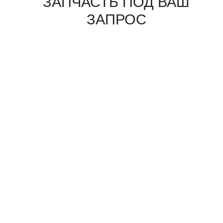
КАКИЕ ДОКУМЕНТЫ
ВЫ ПОЛУЧИТЕ?
Вся цепочка официально —
бухгалтерия примет без вопросов
Договор в рублях
Счёт-фактура / УПД
Протокол испытаний
Фото- и видеоотчёт
Страховка груза
(опционально)
Разрешительные
документы, ГТД