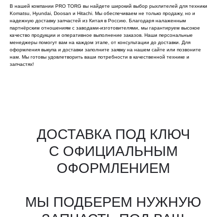
В нашей компании PRO TORG вы найдете широкий выбор рыхлителей для техники
Komatsu, Hyundai, Doosan и Hitachi. Мы обеспечиваем не только продажу, но и
надежную доставку запчастей из Китая в Россию. Благодаря налаженным
партнёрским отношениям с заводами-изготовителями, мы гарантируем высокое
качество продукции и оперативное выполнение заказов. Наши персональные
менеджеры помогут вам на каждом этапе, от консультации до доставки. Для
оформления выкупа и доставки заполните заявку на нашем сайте или позвоните
нам. Мы готовы удовлетворить ваши потребности в качественной технике и
запчастях!
Все агрегаты проходят
промышленную дефектовку, замену
(изношенных узлов), сборку
и испытания на стенде