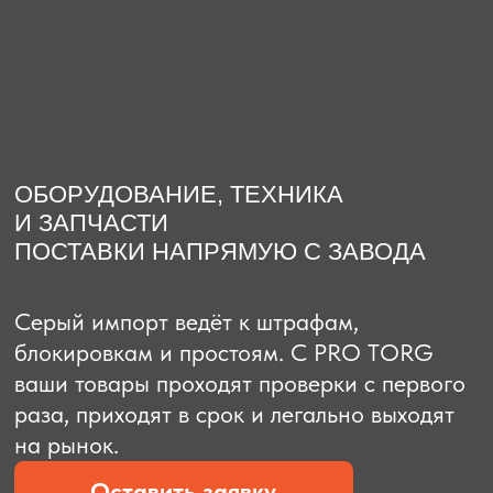
О компании
Доставка из Китая
Закупка в К
ОБОРУДОВАНИЕ, ТЕХНИКА
И ЗАПЧАСТИ
ПОСТАВКИ НАПРЯМУЮ С ЗАВОДА
Серый импорт ведёт к штрафам,
блокировкам и простоям. C PRO TORG
ваши товары проходят проверки с первого
раза, приходят в срок и легально выходят
на рынок.
Оставить заявку
Рассчитать стоимость
Рассчитать стоимость