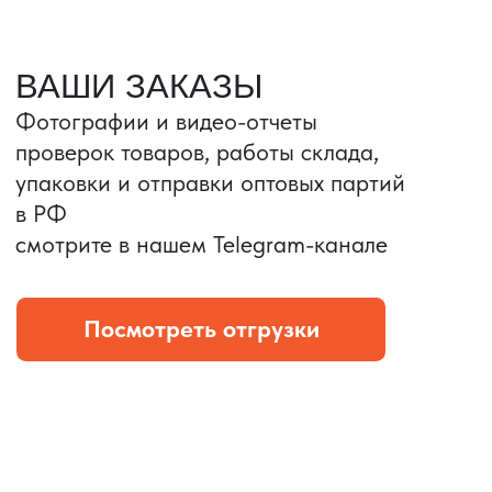
Портативные колонки
Складная зарядка
Условия: Тираж 3100 шт.
Условия: Тираж 5900 шт.
Колонка с шнуром
Магнитная зарядка 3в1.
зарядным, без коробки
15w.
и ложемента (эвы).
Комплект: устройство +
провод Type C.
КОНТРОЛЬ КАЧЕСТВА
Проверка по ТЗ включает:
— измерения размеров
— визуальный осмотр
— маркировку