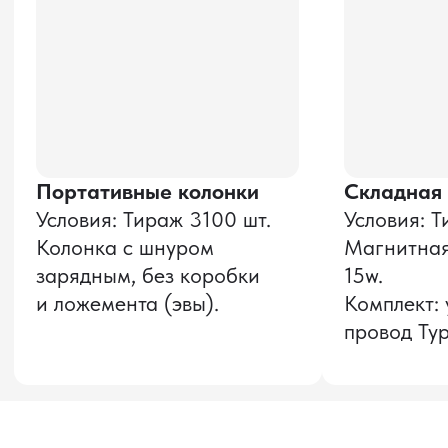
Даю согласие на обработку
персональных данных
и соглашаюсь с
политикой конфиденциальности
Оставить заявку
Звонок бесплатный
НАВИГАЦИЯ
О компании
8 800 600–36–30
Доставка из Китая
sale@pro-torg.ru
Закупка в Китае
Для вопросов
Дополнительные
услуги
и предложений
г. Москва, ул.
Бутлерова, д.17, 5
этаж, оф. 5016
Для вопросов и предложений
Главный офис