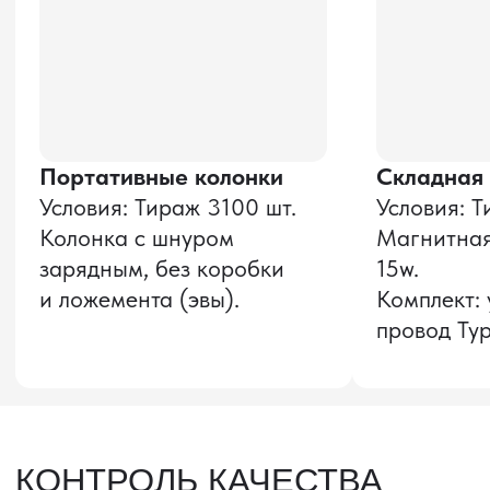
Оставить заявку
Звонок бесплатный
НАВИГАЦИЯ
О компании
8 800 600–36–30
Доставка из Китая
sale@pro-torg.ru
Закупка в Китае
Для вопросов
Дополнительные
услуги
и предложений
г. Москва, ул.
Бутлерова, д.17, 5
этаж, оф. 5016
Для вопросов и предложений
Главный офис