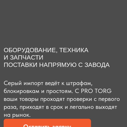
О компании
Доставка из Китая
Закупка в К
ОБОРУДОВАНИЕ, ТЕХНИКА
И ЗАПЧАСТИ
ПОСТАВКИ НАПРЯМУЮ С ЗАВОДА
Серый импорт ведёт к штрафам,
блокировкам и простоям. C PRO TORG
ваши товары проходят проверки с первого
раза, приходят в срок и легально выходят
на рынок.
Оставить заявку
Рассчитать стоимость
Рассчитать стоимость