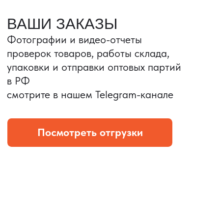
Портативные колонки
Складная зарядка
Условия: Тираж 3100 шт.
Условия: Тираж 5900 шт.
Колонка с шнуром
Магнитная зарядка 3в1.
зарядным, без коробки
15w.
и ложемента (эвы).
Комплект: устройство +
провод Type C.
КОНТРОЛЬ КАЧЕСТВА
Проверка по ТЗ включает:
— измерения размеров
— визуальный осмотр
— маркировку