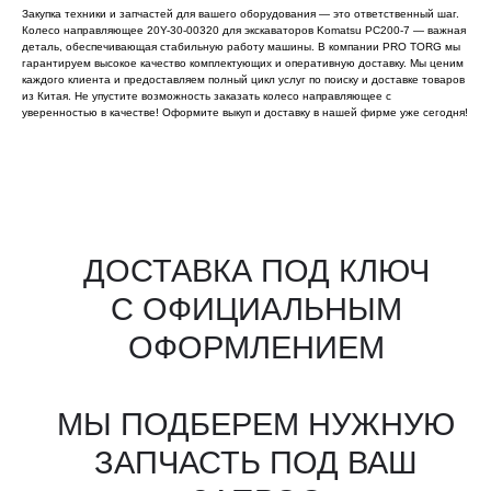
Закупка техники и запчастей для вашего оборудования — это ответственный шаг.
Колесо направляющее 20Y-30-00320 для экскаваторов Komatsu PC200-7 — важная
деталь, обеспечивающая стабильную работу машины. В компании PRO TORG мы
гарантируем высокое качество комплектующих и оперативную доставку. Мы ценим
каждого клиента и предоставляем полный цикл услуг по поиску и доставке товаров
из Китая. Не упустите возможность заказать колесо направляющее с
уверенностью в качестве! Оформите выкуп и доставку в нашей фирме уже сегодня!
Все агрегаты проходят
промышленную дефектовку, замену
(изношенных узлов), сборку
и испытания на стенде