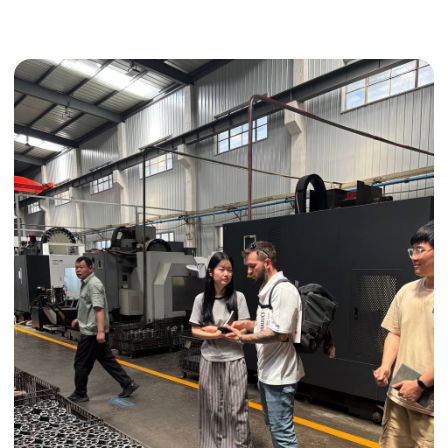
Получить консультацию
ИНДИВИДУАЛЬНЫЕ УСЛУГИ
Выгодные условия
Сертификация грузов
Консолидация грузов
Сопровождение грузов
Таможенное оформление
Страхование груза
Временное хранение
Организация производства
Проверка качества товара
Оплата и переговоры
с поставщиком
Инспекция поставщика
Товары для маркетплейсов