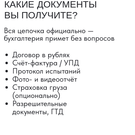
ДОСТАВКА ТОВАРОВ ИЗ КИТАЯ
Сроки от 5 дней
Авиадоставка
Сборный груз
Мультимодальные перевозки
Железнодорожные перевозки
Автогрузоперевозки
Контейнерные перевозки
Негабаритные грузоперевозки
Доставка образцов
Получить консультацию
ВЫКУП ТОВАРОВ ИЗ КИТАЯ
Выкуп от 1 000 000 ₽
Выкуп с Alibaba
Выкуп с 1688
Поиск поставщика