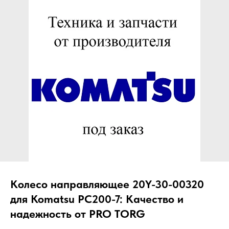
ЧТО МЫ ПОСТАВЛЯЕМ?
Гидрораспределительные станции
Муфты отбора мощности
ДОСТАВКА ПОД КЛЮЧ
Редукторы хода
С ОФИЦИАЛЬНЫМ
Гидронасосы и гидромоторы
ОФОРМЛЕНИЕМ
Клапаны, блоки управления
Прочие гидравлические узлы
МЫ ПОДБЕРЕМ НУЖНУЮ
ЗАПЧАСТЬ ПОД ВАШ
ЗАПРОС
Колесо направляющее 20Y-30-00320
для Komatsu PC200-7: Качество и
надежность от PRO TORG