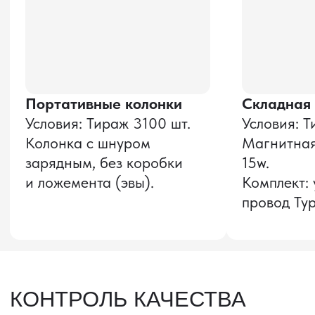
Оставить заявку
Звонок бесплатный
НАВИГАЦИЯ
О компании
8 800 600–36–30
Доставка из Китая
sale@pro-torg.ru
Закупка в Китае
Для вопросов
Дополнительные
услуги
и предложений
г. Москва, ул.
Бутлерова, д.17, 5
этаж, оф. 5016
Для вопросов и предложений
Главный офис