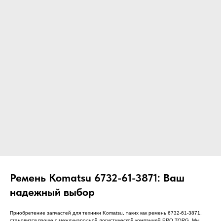
ЧТО МЫ ПОСТАВЛЯЕМ?
Гидрораспределительные станции
Муфты отбора мощности
ДОСТАВКА ПОД КЛЮЧ
Редукторы хода
С ОФИЦИАЛЬНЫМ
Гидронасосы и гидромоторы
ОФОРМЛЕНИЕМ
Клапаны, блоки управления
Прочие гидравлические узлы
МЫ ПОДБЕРЕМ НУЖНУЮ
ЗАПЧАСТЬ ПОД ВАШ
ЗАПРОС
Ремень Komatsu 6732-61-3871: Ваш
надежный выбор
Приобретение запчастей для техники Komatsu, таких как ремень 6732-61-3871,
становится проще с международной логистической компанией PRO TORG. Мы