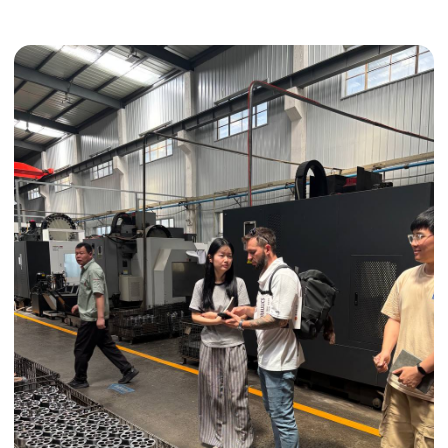
Получить консультацию
ИНДИВИДУАЛЬНЫЕ УСЛУГИ
Выгодные условия
Сертификация грузов
Консолидация грузов
Сопровождение грузов
Таможенное оформление
Страхование груза
Временное хранение
Организация производства
Проверка качества товара
Оплата и переговоры
с поставщиком
Инспекция поставщика
Товары для маркетплейсов