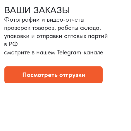
Портативные колонки
Складная зарядка
Условия: Тираж 3100 шт.
Условия: Тираж 5900 шт.
Колонка с шнуром
Магнитная зарядка 3в1.
зарядным, без коробки
15w.
и ложемента (эвы).
Комплект: устройство +
провод Type C.
КОНТРОЛЬ КАЧЕСТВА
Проверка по ТЗ включает:
— измерения размеров
— визуальный осмотр
— маркировку