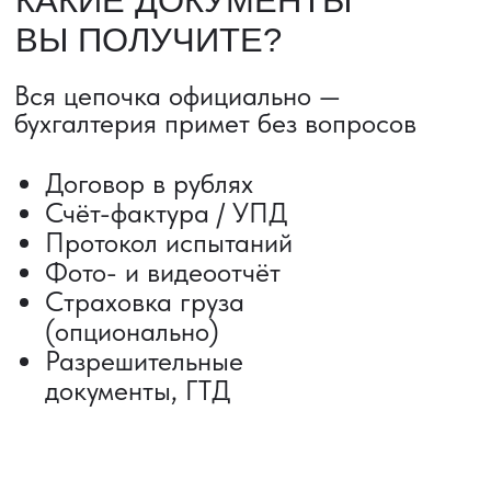
Сроки от 5 дней
Авиадоставка
Сборный груз
Мультимодальные перевозки
Железнодорожные перевозки
Автогрузоперевозки
Контейнерные перевозки
Негабаритные грузоперевозки
Доставка образцов
Получить консультацию
ВЫКУП ТОВАРОВ ИЗ КИТАЯ
Выкуп от 1 000 000 ₽
Выкуп с Alibaba
Выкуп с 1688
Поиск поставщика