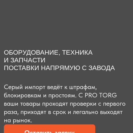
О компании
Доставка из Китая
Закупка в К
ОБОРУДОВАНИЕ, ТЕХНИКА
И ЗАПЧАСТИ
ПОСТАВКИ НАПРЯМУЮ С ЗАВОДА
Серый импорт ведёт к штрафам,
блокировкам и простоям. C PRO TORG
ваши товары проходят проверки с первого
раза, приходят в срок и легально выходят
на рынок.
Оставить заявку
Рассчитать стоимость
Рассчитать стоимость